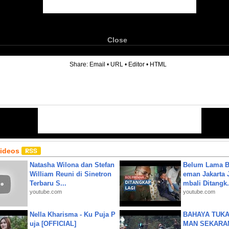
Close
6
Share:
Email
•
URL
•
Editor
•
HTML
Videos
Natasha Wilona dan Stefan
Belum Lama B
William Reuni di Sinetron
eman Jakarta 
Terbaru S...
mbali Ditangk.
youtube.com
youtube.com
Nella Kharisma - Ku Puja P
BAHAYA TUKA
uja [OFFICIAL]
MAN SEKARA