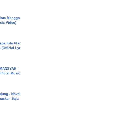
inta Menggo
usic Video)
apa Kita #Ter
(Official Lyr
MANSYAH -
ficial Music
ujung - Novel
paskan Saja