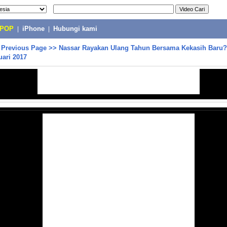
-POP
|
iPhone
|
Hubungi kami
>
Previous Page
>>
Nassar Rayakan Ulang Tahun Bersama Kekasih Baru?
uari 2017