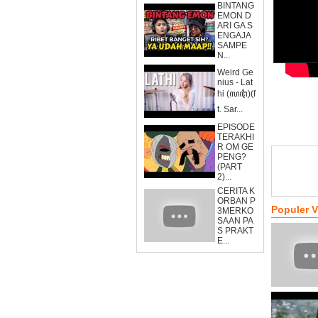
BINTANG
EMON D
ARI GA S
ENGAJA
SAMPE
N...
Weird Ge
nius - Lat
hi (ꦭꦛꦶ)(f
t. Sar...
EPISODE
TERAKHI
R OM GE
PENG?
(PART
2)...
CERITA K
ORBAN P
Populer 
3MERKO
SAAN PA
S PRAKT
E...