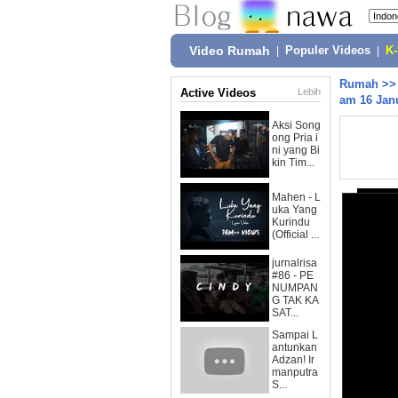
Video Rumah
|
Populer Videos
|
K
Rumah
>
Active Videos
Lebih
am 16 Jan
Aksi Song
ong Pria i
ni yang Bi
kin Tim...
Mahen - L
uka Yang
Kurindu
(Official ...
jurnalrisa
#86 - PE
NUMPAN
G TAK KA
SAT...
Sampai L
antunkan
Adzan! Ir
manputra
S...