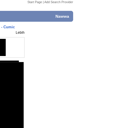
Start Page
|
Add Search Provider
Nawwa
 - Cumic
Lebih