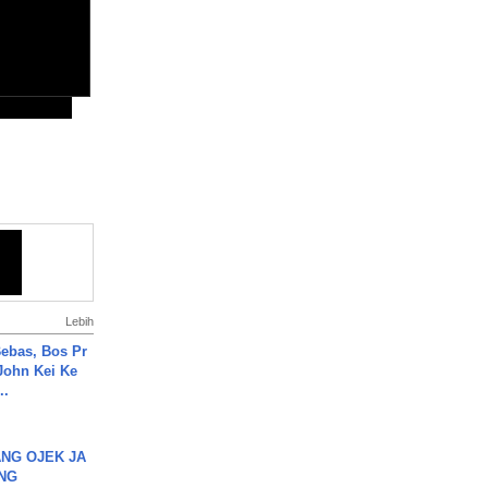
Lebih
ebas, Bos Pr
John Kei Ke
..
NG OJEK JA
NG