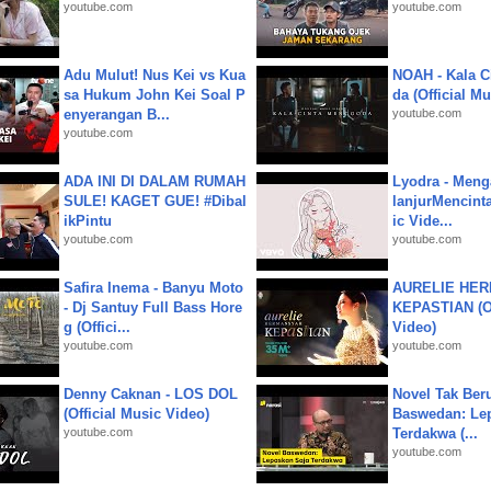
youtube.com
youtube.com
Adu Mulut! Nus Kei vs Kua
NOAH - Kala C
sa Hukum John Kei Soal P
da (Official M
enyerangan B...
youtube.com
youtube.com
ADA INI DI DALAM RUMAH
Lyodra - Meng
SULE! KAGET GUE! #Dibal
lanjurMencinta 
ikPintu
ic Vide...
youtube.com
youtube.com
Safira Inema - Banyu Moto
AURELIE HER
- Dj Santuy Full Bass Hore
KEPASTIAN (Of
g (Offici...
Video)
youtube.com
youtube.com
Denny Caknan - LOS DOL
Novel Tak Ber
(Official Music Video)
Baswedan: Le
youtube.com
Terdakwa (...
youtube.com