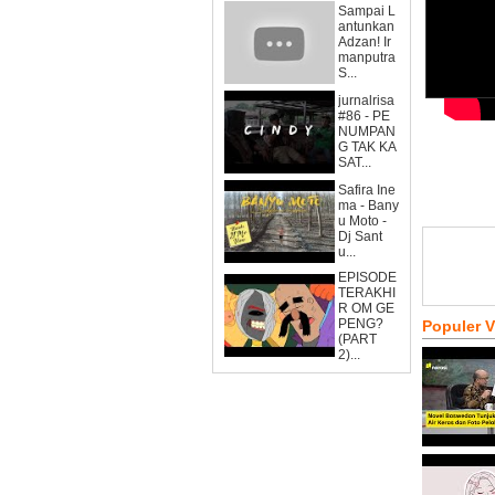
Sampai L
antunkan
Adzan! Ir
manputra
S...
jurnalrisa
#86 - PE
NUMPAN
G TAK KA
SAT...
Safira Ine
ma - Bany
u Moto -
Dj Sant
u...
EPISODE
TERAKHI
R OM GE
PENG?
Populer 
(PART
2)...