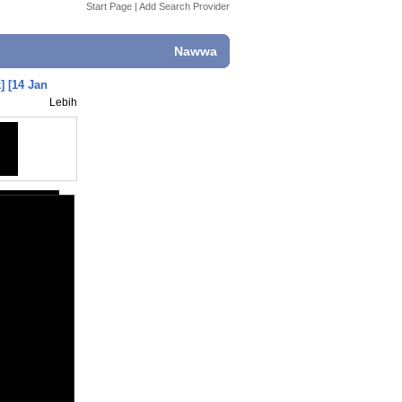
Start Page
|
Add Search Provider
Nawwa
 [14 Jan
Lebih