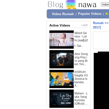
Video Rumah
|
Populer Videos
|
K
Rumah
>
Active Videos
Lebih
2017]
Weird Ge
nius - Lat
hi (ꦭꦛꦶ)(f
t. Sar...
Aksi Song
ong Pria i
ni yang Bi
kin Tim...
KISRUH
Nagita VS
Jessica Is
kandar,
A...
Mahen - L
uka Yang
Kurindu
(Official ...