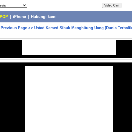
-POP
|
iPhone
|
Hubungi kami
>
Previous Page
>>
Ustad Kemed Sibuk Menghitung Uang [Dunia Terbalik]