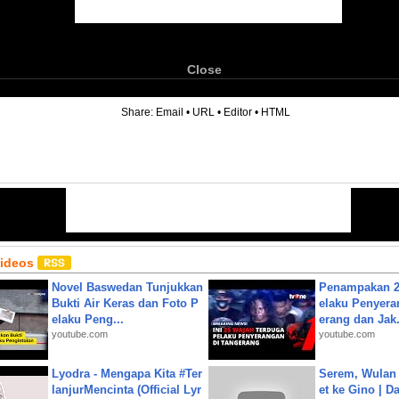
Close
6
Share:
Email
•
URL
•
Editor
•
HTML
Videos
Novel Baswedan Tunjukkan
Penampakan 2
Bukti Air Keras dan Foto P
elaku Penyera
elaku Peng...
erang dan Jak.
youtube.com
youtube.com
Lyodra - Mengapa Kita #Ter
Serem, Wulan
lanjurMencinta (Official Lyr
et ke Gino | D