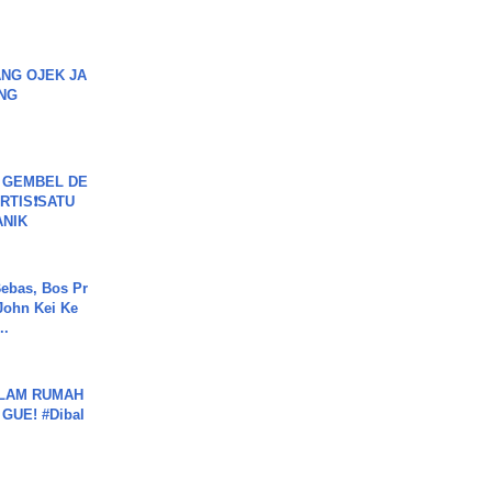
.
NG OJEK JA
NG
 GEMBEL DE
RTIS❗SATU
ANIK
ebas, Bos Pr
John Kei Ke
..
DALAM RUMAH
GUE! #Dibal