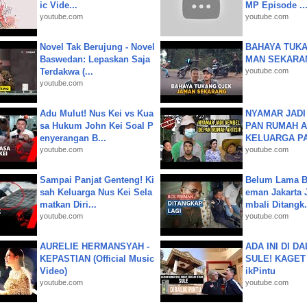
ic Vide...
MP Episode ..
youtube.com
youtube.com
Novel Tak Berujung - Novel
BAHAYA TUKA
Baswedan: Lepaskan Saja
MAN SEKARA
Terdakwa (...
youtube.com
youtube.com
Adu Mulut! Nus Kei vs Kua
NYAMAR JADI
sa Hukum John Kei Soal P
PAN RUMAH A
enyerangan B...
KELUARGA P
youtube.com
youtube.com
Sampai Panjat Genteng! Ki
Belum Lama B
sah Keluarga Nus Kei Sela
eman Jakarta 
matkan Diri...
mbali Ditangk.
youtube.com
youtube.com
AURELIE HERMANSYAH -
ADA INI DI 
KEPASTIAN (Official Music
SULE! KAGET 
Video)
ikPintu
youtube.com
youtube.com