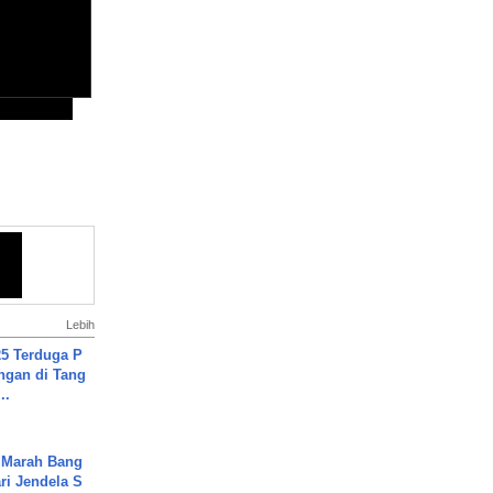
Lebih
5 Terduga P
ngan di Tang
..
 Marah Bang
ari Jendela S