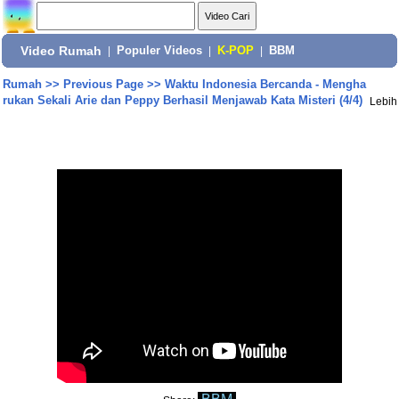
Video Rumah
|
Populer Videos
|
K-POP
|
BBM
Rumah
>>
Previous Page
>>
Waktu Indonesia Bercanda - Mengha
rukan Sekali Arie dan Peppy Berhasil Menjawab Kata Misteri (4/4)
Lebih