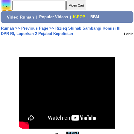
Video Rumah
|
Populer Videos
|
K-POP
|
BBM
Rumah
>>
Previous Page
>>
Rizieq Shihab Sambangi Komisi III
DPR RI, Laporkan 2 Pejabat Kepolisian
Lebih