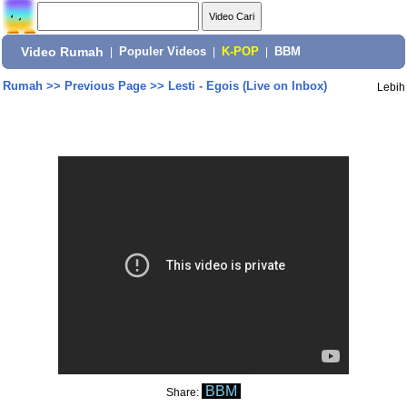
Video Rumah
|
Populer Videos
|
K-POP
|
BBM
Rumah
>>
Previous Page
>>
Lesti - Egois (Live on Inbox)
Lebih
BBM
Share: