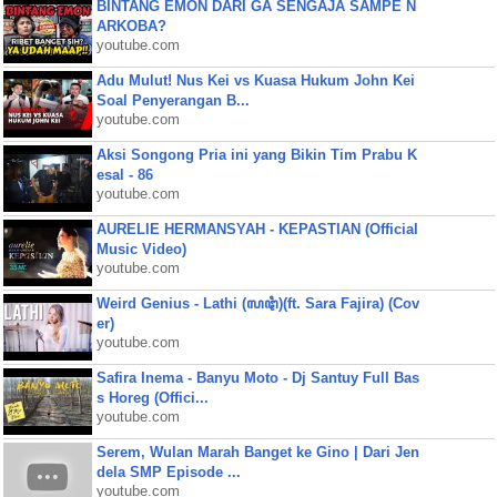
BINTANG EMON DARI GA SENGAJA SAMPE N
ARKOBA?
youtube.com
Adu Mulut! Nus Kei vs Kuasa Hukum John Kei
Soal Penyerangan B...
youtube.com
Aksi Songong Pria ini yang Bikin Tim Prabu K
esal - 86
youtube.com
AURELIE HERMANSYAH - KEPASTIAN (Official
Music Video)
youtube.com
Weird Genius - Lathi (ꦭꦛꦶ)(ft. Sara Fajira) (Cov
er)
youtube.com
Safira Inema - Banyu Moto - Dj Santuy Full Bas
s Horeg (Offici...
youtube.com
Serem, Wulan Marah Banget ke Gino | Dari Jen
dela SMP Episode ...
youtube.com