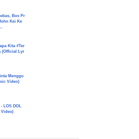
ebas, Bos Pr
John Kei Ke
..
apa Kita #Ter
(Official Lyr
inta Menggo
usic Video)
 - LOS DOL
c Video)