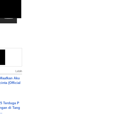
Lebih
 Maafkan Aku
inta (Official
5 Terduga P
ngan di Tang
..