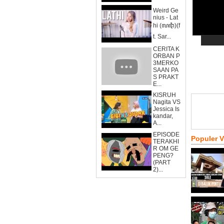
Weird Ge
nius - Lat
hi (ꦭꦛꦶ)(f
t. Sar...
CERITA K
ORBAN P
3MERKO
SAAN PA
S PRAKT
E...
KISRUH
Nagita VS
Jessica Is
kandar,
A...
EPISODE
Populer 
TERAKHI
R OM GE
PENG?
(PART
2)...