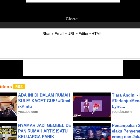
Close
6
Share:
Email
•
URL
•
Editor
•
HTML
Videos
ADA INI DI DALAM RUMAH
Tiara Andini -
SULE! KAGET GUE! #Dibal
#TerlanjurMenc
ikPintu
Lyric...
youtube.com
youtube.com
NYAMAR JADI GEMBEL DE
Penampakan 2
PAN RUMAH ARTIS❗SATU
elaku Penyera
KELUARGA PANIK
erang dan Jak.