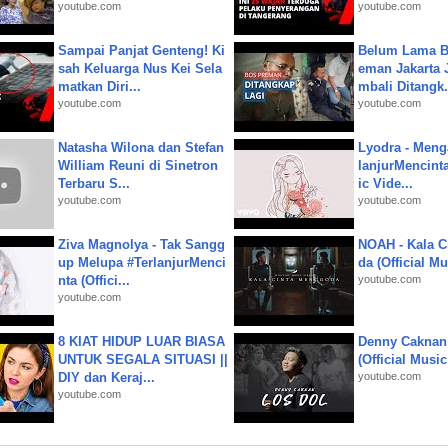
youtube.com
youtube.com
Sampai Panjat Genteng! Ki
Belum Lama B
sah Keluarga Nus Kei Sela
eman Jakarta 
matkan Diri...
mbali Ditangk.
youtube.com
youtube.com
Natasha Wilona dan Stefan
Lyodra - Meng
William Reuni di Sinetron
lanjurMencinta 
Terbaru S...
ic Vide...
youtube.com
youtube.com
Ziva Magnolya - Tak Sangg
NOAH - Kala C
up Melupa #TerlanjurMenci
da (Official M
nta (Offici...
youtube.com
youtube.com
8 KIAT HIDUP LUAR BIASA
Denny Caknan
UNTUK SEGALA SITUASI ||
(Official Musi
DIY dan Keraj...
youtube.com
youtube.com