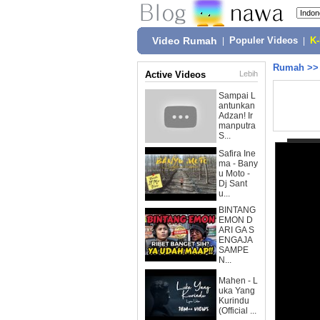
Video Rumah
|
Populer Videos
|
K
Rumah
>
Active Videos
Lebih
Sampai L
antunkan
Adzan! Ir
manputra
S...
Safira Ine
ma - Bany
u Moto -
Dj Sant
u...
BINTANG
EMON D
ARI GA S
ENGAJA
SAMPE
N...
Mahen - L
uka Yang
Kurindu
(Official ...