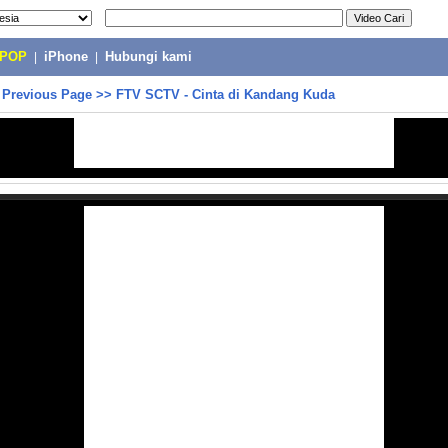
-POP
|
iPhone
|
Hubungi kami
>
Previous Page
>>
FTV SCTV - Cinta di Kandang Kuda