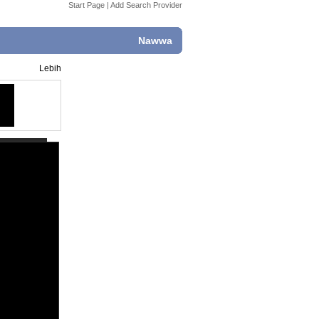
Start Page
|
Add Search Provider
Nawwa
Lebih