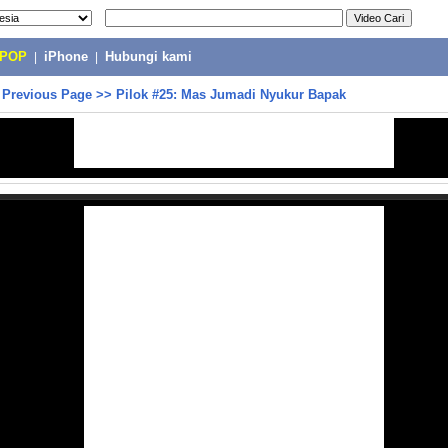
-POP
|
iPhone
|
Hubungi kami
>
Previous Page
>>
Pilok #25: Mas Jumadi Nyukur Bapak