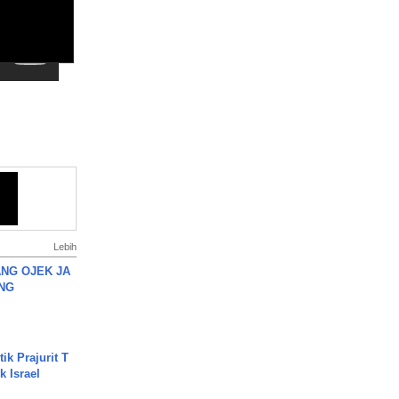
Lebih
NG OJEK JA
NG
ik Prajurit T
 Israel