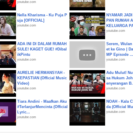
youtube.com
Nella Kharisma - Ku Puja P
NYAMAR JADI
uja [OFFICIAL]
PAN RUMAH A
youtube.com
KELUARGA P
youtube.com
ADA INI DI DALAM RUMAH
Serem, Wulan
SULE! KAGET GUE! #Dibal
et ke Gino | D
ikPintu
MP Episode ..
youtube.com
youtube.com
AURELIE HERMANSYAH -
Adu Mulut! Nu
KEPASTIAN (Official Music
sa Hukum John
Video)
enyerangan B.
youtube.com
youtube.com
Tiara Andini - Maafkan Aku
NOAH - Kala C
#TerlanjurMencinta (Official
da (Official M
Lyric...
youtube.com
youtube.com