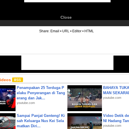
Close
6
Share:
Email
•
URL
•
Editor
•
HTML
Videos
Penampakan 25 Terduga P
BAHAYA TUKA
elaku Penyerangan di Tang
MAN SEKARA
erang dan Jak...
youtube.com
youtube.com
Sampai Panjat Genteng! Ki
Video Detik det
sah Keluarga Nus Kei Sela
NI Hadang Tank
matkan Diri...
youtube.com