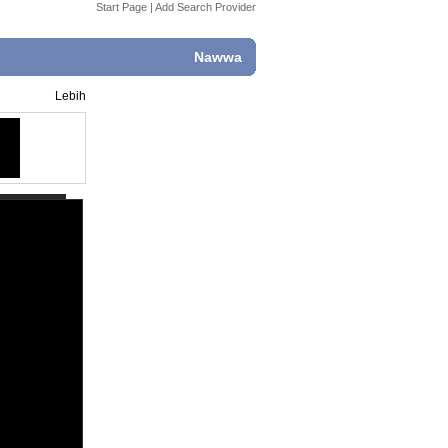
Start Page
|
Add Search Provider
Nawwa
Lebih