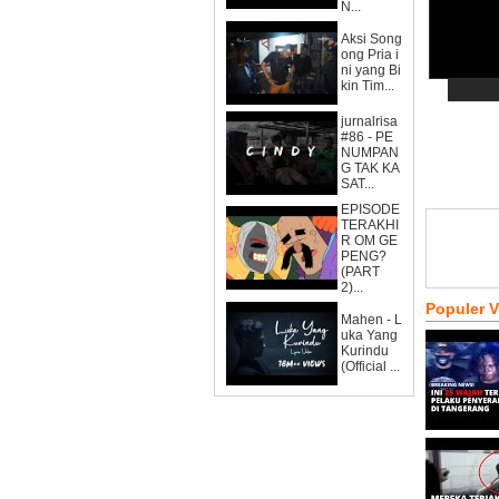
N...
Aksi Song
ong Pria i
ni yang Bi
kin Tim...
jurnalrisa
#86 - PE
NUMPAN
G TAK KA
SAT...
EPISODE
TERAKHI
R OM GE
PENG?
(PART
2)...
Populer 
Mahen - L
uka Yang
Kurindu
(Official ...