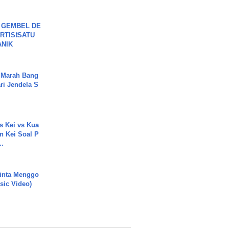
 GEMBEL DE
RTIS❗SATU
ANIK
 Marah Bang
ari Jendela S
.
s Kei vs Kua
 Kei Soal P
..
inta Menggo
usic Video)