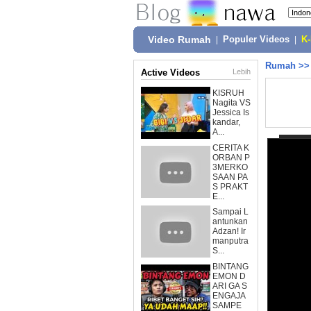
Video Rumah
|
Populer Videos
|
K
Rumah
>
Active Videos
Lebih
KISRUH
Nagita VS
Jessica Is
kandar,
A...
CERITA K
ORBAN P
3MERKO
SAAN PA
S PRAKT
E...
Sampai L
antunkan
Adzan! Ir
manputra
S...
BINTANG
EMON D
ARI GA S
ENGAJA
SAMPE