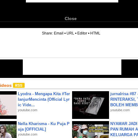
Close
6
Share:
Email
•
URL
•
Editor
•
HTML
Videos
Lyodra - Mengapa Kita #Ter
jurnalrisa #8
lanjurMencinta (Official Lyr
RINTERAKSI, 
ic Vide...
BOLEH MEMBA
youtube.com
youtube.com
Nella Kharisma - Ku Puja P
NYAMAR JADI
uja [OFFICIAL]
PAN RUMAH A
youtube.com
KELUARGA P