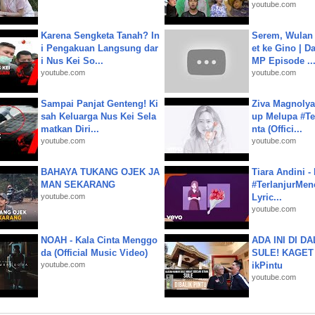
youtube.com
Karena Sengketa Tanah? In
Serem, Wulan
i Pengakuan Langsung dar
et ke Gino | D
i Nus Kei So...
MP Episode ..
youtube.com
youtube.com
Sampai Panjat Genteng! Ki
Ziva Magnolya
sah Keluarga Nus Kei Sela
up Melupa #Te
matkan Diri...
nta (Offici...
youtube.com
youtube.com
BAHAYA TUKANG OJEK JA
Tiara Andini -
MAN SEKARANG
#TerlanjurMenc
youtube.com
Lyric...
youtube.com
NOAH - Kala Cinta Menggo
ADA INI DI 
da (Official Music Video)
SULE! KAGET 
youtube.com
ikPintu
youtube.com