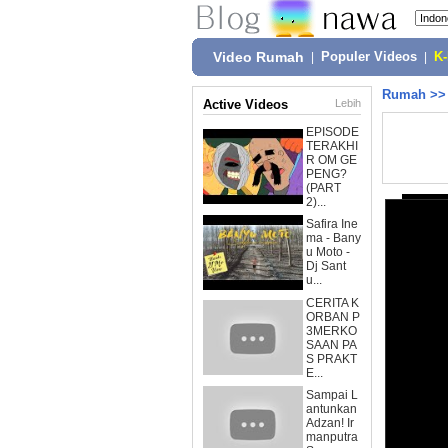
Video Rumah
|
Populer Videos
|
K
Rumah
>
Active Videos
Lebih
EPISODE
TERAKHI
R OM GE
PENG?
(PART
2)...
Safira Ine
ma - Bany
u Moto -
Dj Sant
u...
CERITA K
ORBAN P
3MERKO
SAAN PA
S PRAKT
E...
Sampai L
antunkan
Adzan! Ir
manputra