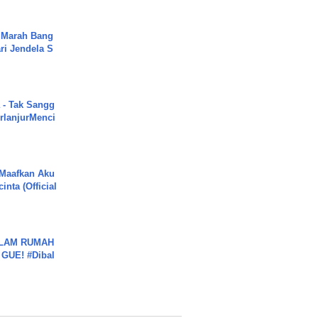
 Marah Bang
ari Jendela S
.
 - Tak Sangg
rlanjurMenci
 Maafkan Aku
inta (Official
DALAM RUMAH
GUE! #Dibal