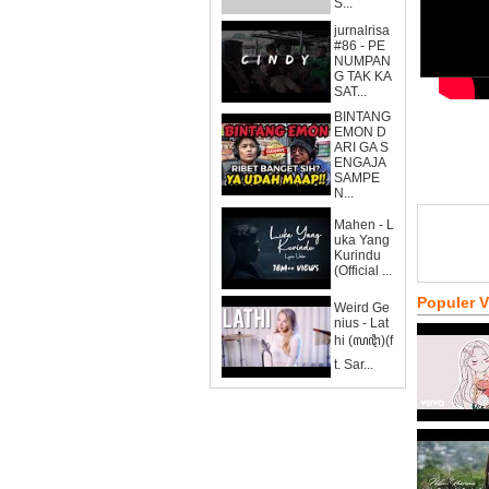
S...
jurnalrisa
#86 - PE
NUMPAN
G TAK KA
SAT...
BINTANG
EMON D
ARI GA S
ENGAJA
SAMPE
N...
Mahen - L
uka Yang
Kurindu
(Official ...
Populer 
Weird Ge
nius - Lat
hi (ꦭꦛꦶ)(f
t. Sar...