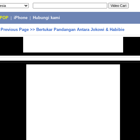
-POP
|
iPhone
|
Hubungi kami
>
Previous Page
>>
Bertukar Pandangan Antara Jokowi & Habibie