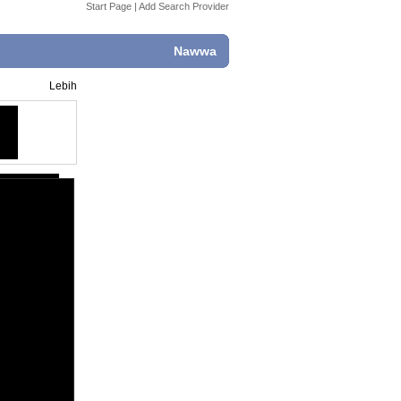
Start Page
|
Add Search Provider
Nawwa
Lebih