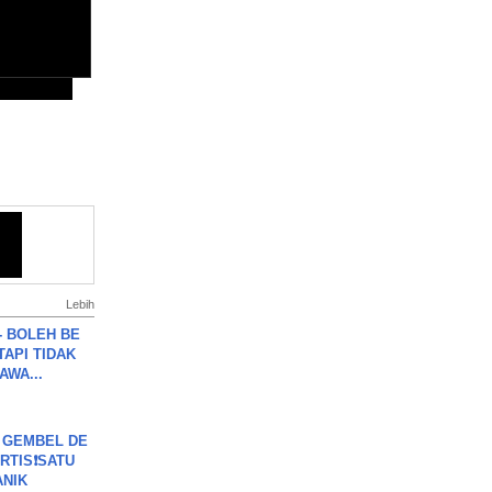
Lebih
7 - BOLEH BE
TAPI TIDAK
WA...
 GEMBEL DE
RTIS❗SATU
ANIK