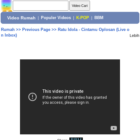
Video Rumah
|
Populer Videos
|
K-POP
|
BBM
Rumah
>>
Previous Page
>>
Ratu Idola - Cintamu Oplosan (Live o
n Inbox)
Lebih