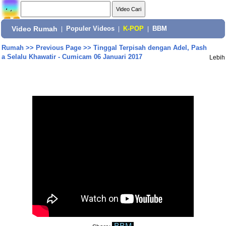
Video Rumah
|
Populer Videos
|
K-POP
|
BBM
Rumah
>>
Previous Page
>>
Tinggal Terpisah dengan Adel, Pash
a Selalu Khawatir - Cumicam 06 Januari 2017
Lebih