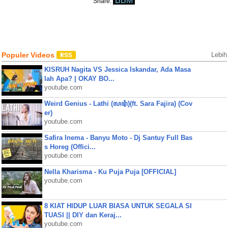
BBM
Share:
Populer Videos
Lebih
KISRUH Nagita VS Jessica Iskandar, Ada Masa
lah Apa? | OKAY BO...
youtube.com
Weird Genius - Lathi (ꦭꦛꦶ)(ft. Sara Fajira) (Cov
er)
youtube.com
Safira Inema - Banyu Moto - Dj Santuy Full Bas
s Horeg (Offici...
youtube.com
Nella Kharisma - Ku Puja Puja [OFFICIAL]
youtube.com
8 KIAT HIDUP LUAR BIASA UNTUK SEGALA SI
TUASI || DIY dan Keraj...
youtube.com