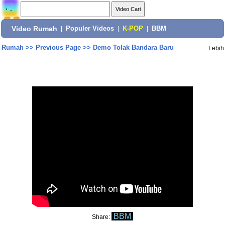
Video Rumah
|
Populer Videos
|
K-POP
|
BBM
Rumah
>>
Previous Page
>>
Demo Tolak Bandara Baru
Lebih
BBM
Share: