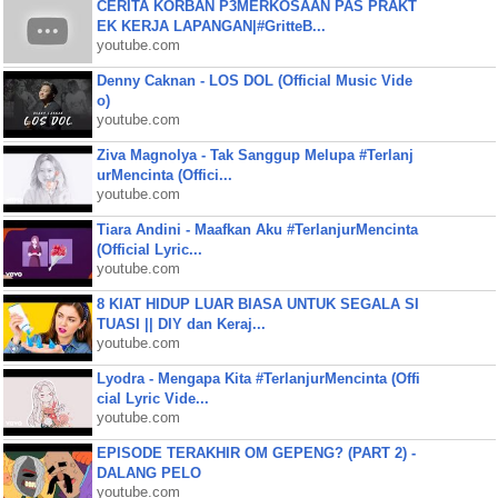
CERITA KORBAN P3MERKOSAAN PAS PRAKT
EK KERJA LAPANGAN|#GritteB...
youtube.com
Denny Caknan - LOS DOL (Official Music Vide
o)
youtube.com
Ziva Magnolya - Tak Sanggup Melupa #Terlanj
urMencinta (Offici...
youtube.com
Tiara Andini - Maafkan Aku #TerlanjurMencinta
(Official Lyric...
youtube.com
8 KIAT HIDUP LUAR BIASA UNTUK SEGALA SI
TUASI || DIY dan Keraj...
youtube.com
Lyodra - Mengapa Kita #TerlanjurMencinta (Offi
cial Lyric Vide...
youtube.com
EPISODE TERAKHIR OM GEPENG? (PART 2) -
DALANG PELO
youtube.com