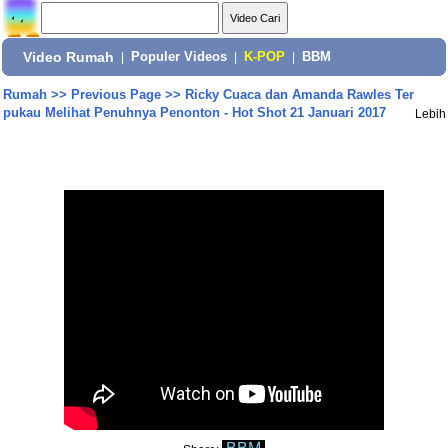
Video Rumah
|
Populer Videos
|
K-POP
|
BBM
Rumah
>>
Previous Page
>>
Ricky Cuaca dan Amanda Rawles Ter
pukau Melihat Penuhnya Penonton - Hot Shot 21 Januari 2017
Lebih