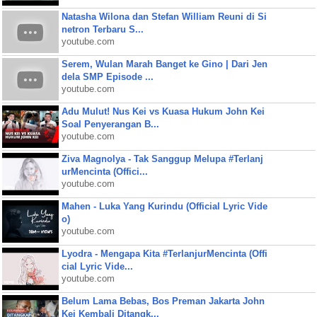
Natasha Wilona dan Stefan William Reuni di Si
netron Terbaru S...
youtube.com
Serem, Wulan Marah Banget ke Gino | Dari Jen
dela SMP Episode ...
youtube.com
Adu Mulut! Nus Kei vs Kuasa Hukum John Kei
Soal Penyerangan B...
youtube.com
Ziva Magnolya - Tak Sanggup Melupa #Terlanj
urMencinta (Offici...
youtube.com
Mahen - Luka Yang Kurindu (Official Lyric Vide
o)
youtube.com
Lyodra - Mengapa Kita #TerlanjurMencinta (Offi
cial Lyric Vide...
youtube.com
Belum Lama Bebas, Bos Preman Jakarta John
Kei Kembali Ditangk...