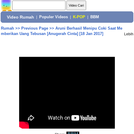
Video Rumah
|
Populer Videos
|
K-POP
|
BBM
Rumah
>>
Previous Page
>>
Aruni Berhasil Menipu Coki Saat Me
mberikan Uang Tebusan [Anugerah Cinta] [18 Jan 2017]
Lebih