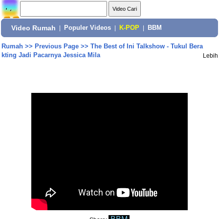
Video Rumah
|
Populer Videos
|
K-POP
|
BBM
Rumah
>>
Previous Page
>>
The Best of Ini Talkshow - Tukul Bera
kting Jadi Pacarnya Jessica Mila
Lebih