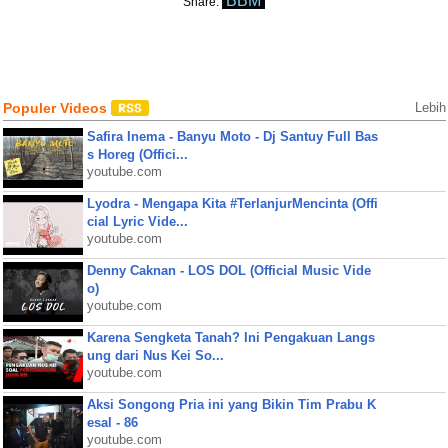
BBM
Share:
Populer Videos
Lebih
Safira Inema - Banyu Moto - Dj Santuy Full Bas
s Horeg (Offici...
youtube.com
Lyodra - Mengapa Kita #TerlanjurMencinta (Offi
cial Lyric Vide...
youtube.com
Denny Caknan - LOS DOL (Official Music Vide
o)
youtube.com
Karena Sengketa Tanah? Ini Pengakuan Langs
ung dari Nus Kei So...
youtube.com
Aksi Songong Pria ini yang Bikin Tim Prabu K
esal - 86
youtube.com