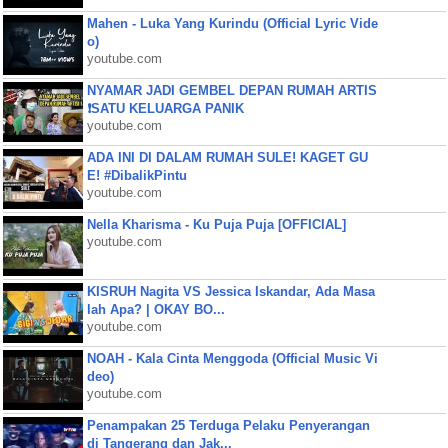
Mahen - Luka Yang Kurindu (Official Lyric Vide
o)
youtube.com
NYAMAR JADI GEMBEL DEPAN RUMAH ARTIS
❗SATU KELUARGA PANIK
youtube.com
ADA INI DI DALAM RUMAH SULE! KAGET GU
E! #DibalikPintu
youtube.com
Nella Kharisma - Ku Puja Puja [OFFICIAL]
youtube.com
KISRUH Nagita VS Jessica Iskandar, Ada Masa
lah Apa? | OKAY BO...
youtube.com
NOAH - Kala Cinta Menggoda (Official Music Vi
deo)
youtube.com
Penampakan 25 Terduga Pelaku Penyerangan
di Tangerang dan Jak...