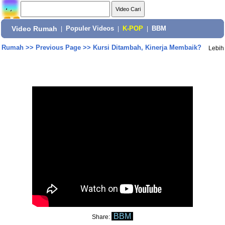
Video Rumah
|
Populer Videos
|
K-POP
|
BBM
Rumah
>>
Previous Page
>>
Kursi Ditambah, Kinerja Membaik?
Lebih
BBM
Share: