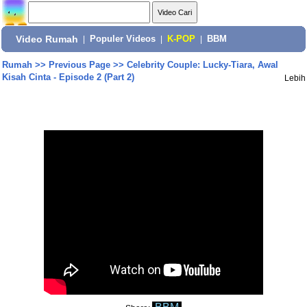
Video Rumah
|
Populer Videos
|
K-POP
|
BBM
Rumah
>>
Previous Page
>>
Celebrity Couple: Lucky-Tiara, Awal
Kisah Cinta - Episode 2 (Part 2)
Lebih