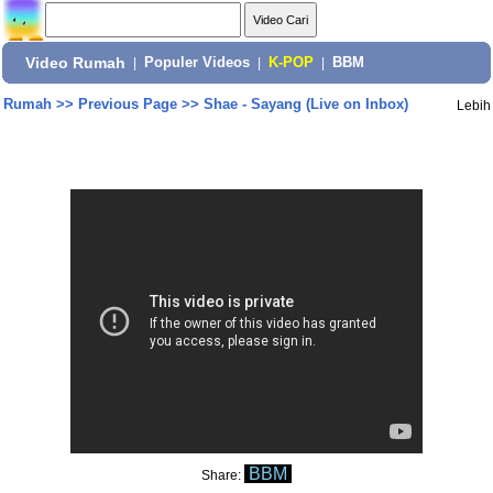
Video Rumah
|
Populer Videos
|
K-POP
|
BBM
Rumah
>>
Previous Page
>>
Shae - Sayang (Live on Inbox)
Lebih
BBM
Share: