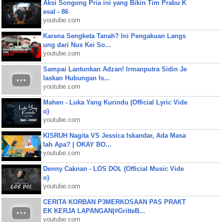
Aksi Songong Pria ini yang Bikin Tim Prabu K
esal - 86
youtube.com
Karena Sengketa Tanah? Ini Pengakuan Langs
ung dari Nus Kei So...
youtube.com
Sampai Lantunkan Adzan! Irmanputra Sidin Je
laskan Hubungan Is...
youtube.com
Mahen - Luka Yang Kurindu (Official Lyric Vide
o)
youtube.com
KISRUH Nagita VS Jessica Iskandar, Ada Masa
lah Apa? | OKAY BO...
youtube.com
Denny Caknan - LOS DOL (Official Music Vide
o)
youtube.com
CERITA KORBAN P3MERKOSAAN PAS PRAKT
EK KERJA LAPANGAN|#GritteB...
youtube.com