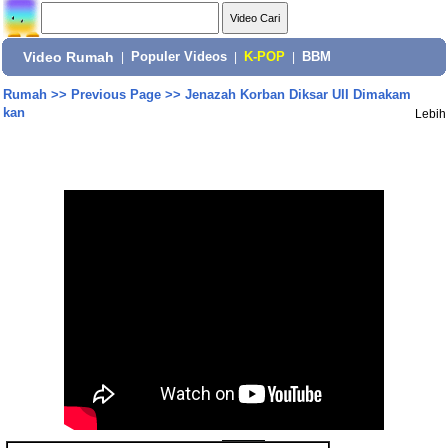
Video Rumah
|
Populer Videos
|
K-POP
|
BBM
Rumah
>>
Previous Page
>>
Jenazah Korban Diksar UII Dimakam
kan
Lebih