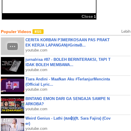
BBM
Share:
Populer Videos
Lebih
CERITA KORBAN P3MERKOSAAN PAS PRAKT
EK KERJA LAPANGAN|#GritteB...
youtube.com
jurnalrisa #87 - BOLEH BERINTERAKSI, TAPI T
IDAK BOLEH MEMBAWA...
youtube.com
Tiara Andini - Maafkan Aku #TerlanjurMencinta
(Official Lyric...
youtube.com
BINTANG EMON DARI GA SENGAJA SAMPE N
ARKOBA?
youtube.com
Weird Genius - Lathi (ꦭꦛꦶ)(ft. Sara Fajira) (Cov
er)
youtube.com