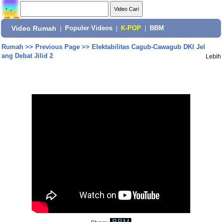
Video Rumah
|
Populer Videos
|
K-POP
|
BBM
Rumah
>>
Previous Page
>>
Elektabilitas Cagub-Cawagub DKI Jel
ang Debat Jilid 2
Lebih