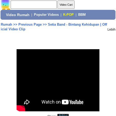
Video Rumah
|
Populer Videos
|
K-POP
|
BBM
Rumah
>>
Previous Page
>>
Setia Band - Bintang Kehidupan | Off
icial Video Clip
Lebih