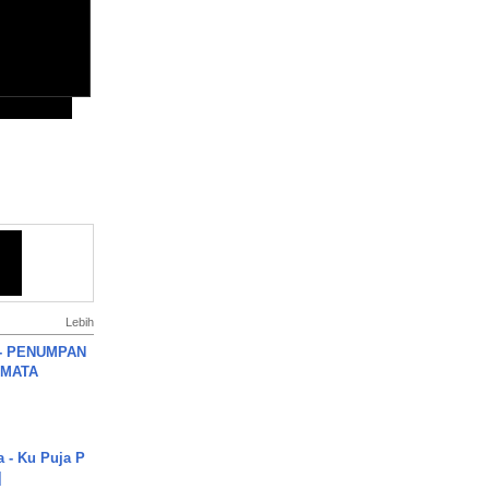
Lebih
6 - PENUMPAN
 MATA
a - Ku Puja P
]