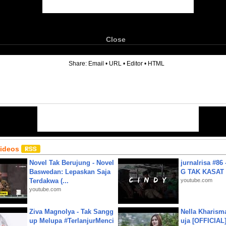
Close
6
Share:
Email
•
URL
•
Editor
•
HTML
Videos
Novel Tak Berujung - Novel
jurnalrisa #8
Baswedan: Lepaskan Saja
G TAK KASAT
Terdakwa (...
youtube.com
youtube.com
Ziva Magnolya - Tak Sangg
Nella Kharism
up Melupa #TerlanjurMenci
uja [OFFICIAL