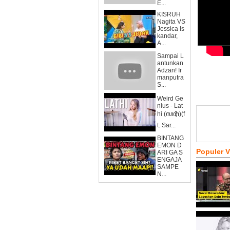
E...
KISRUH
Nagita VS
Jessica Is
kandar,
A...
Sampai L
antunkan
Adzan! Ir
manputra
S...
Weird Ge
nius - Lat
hi (ꦭꦛꦶ)(f
t. Sar...
BINTANG
EMON D
Populer 
ARI GA S
ENGAJA
SAMPE
N...