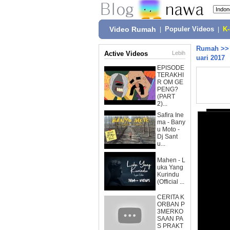
Video Rumah
|
Populer Videos
|
K
Rumah
>
Active Videos
Lebih
uari 2017
EPISODE
TERAKHI
R OM GE
PENG?
(PART
2)...
Safira Ine
ma - Bany
u Moto -
Dj Sant
u...
Mahen - L
uka Yang
Kurindu
(Official ...
CERITA K
ORBAN P
3MERKO
SAAN PA
S PRAKT