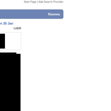
Start Page
|
Add Search Provider
Nawwa
m 26 Jan
Lebih