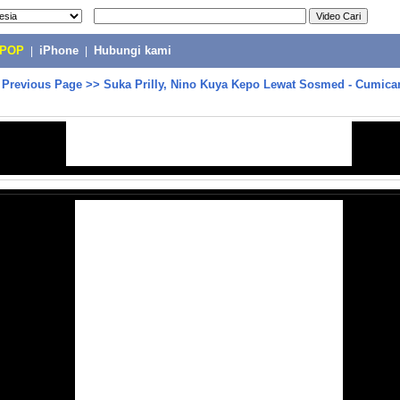
-POP
|
iPhone
|
Hubungi kami
>
Previous Page
>>
Suka Prilly, Nino Kuya Kepo Lewat Sosmed - Cumica