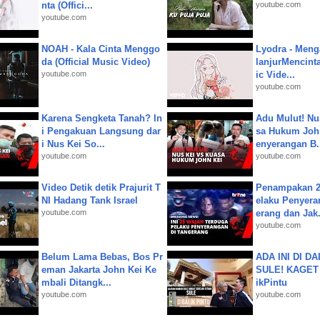
nta (Offici...
youtube.com
youtube.com
NOAH - Kala Cinta Menggo
Lyodra - Meng
da (Official Music Video)
lanjurMencinta 
youtube.com
ic Vide...
youtube.com
Karena Sengketa Tanah? In
Adu Mulut! Nu
i Pengakuan Langsung dar
sa Hukum John
i Nus Kei So...
enyerangan B.
youtube.com
youtube.com
Video Detik detik Prajurit T
Penampakan 2
NI Hadang Tank Israel
elaku Penyera
youtube.com
erang dan Jak.
youtube.com
Belum Lama Bebas, Bos Pr
ADA INI DI 
eman Jakarta John Kei Ke
SULE! KAGET 
mbali Ditangk...
ikPintu
youtube.com
youtube.com