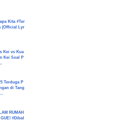
apa Kita #Ter
(Official Lyr
s Kei vs Kua
 Kei Soal P
..
5 Terduga P
ngan di Tang
..
DALAM RUMAH
GUE! #Dibal