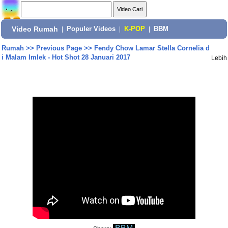
Video Rumah
|
Populer Videos
|
K-POP
|
BBM
Rumah
>>
Previous Page
>>
Fendy Chow Lamar Stella Cornelia d
i Malam Imlek - Hot Shot 28 Januari 2017
Lebih