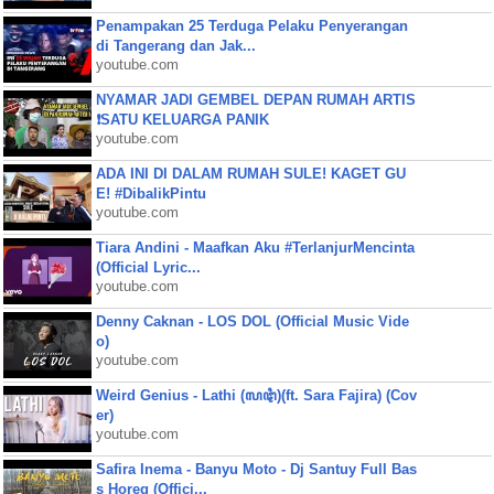
Penampakan 25 Terduga Pelaku Penyerangan
di Tangerang dan Jak...
youtube.com
NYAMAR JADI GEMBEL DEPAN RUMAH ARTIS
❗SATU KELUARGA PANIK
youtube.com
ADA INI DI DALAM RUMAH SULE! KAGET GU
E! #DibalikPintu
youtube.com
Tiara Andini - Maafkan Aku #TerlanjurMencinta
(Official Lyric...
youtube.com
Denny Caknan - LOS DOL (Official Music Vide
o)
youtube.com
Weird Genius - Lathi (ꦭꦛꦶ)(ft. Sara Fajira) (Cov
er)
youtube.com
Safira Inema - Banyu Moto - Dj Santuy Full Bas
s Horeg (Offici...