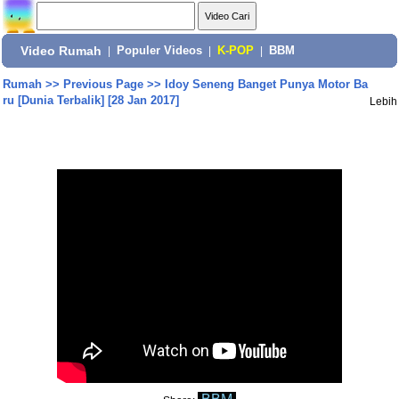
Video Rumah
|
Populer Videos
|
K-POP
|
BBM
Rumah
>>
Previous Page
>>
Idoy Seneng Banget Punya Motor Ba
ru [Dunia Terbalik] [28 Jan 2017]
Lebih