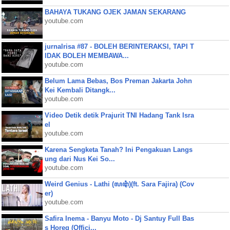
BAHAYA TUKANG OJEK JAMAN SEKARANG
youtube.com
jurnalrisa #87 - BOLEH BERINTERAKSI, TAPI T
IDAK BOLEH MEMBAWA...
youtube.com
Belum Lama Bebas, Bos Preman Jakarta John
Kei Kembali Ditangk...
youtube.com
Video Detik detik Prajurit TNI Hadang Tank Isra
el
youtube.com
Karena Sengketa Tanah? Ini Pengakuan Langs
ung dari Nus Kei So...
youtube.com
Weird Genius - Lathi (ꦭꦛꦶ)(ft. Sara Fajira) (Cov
er)
youtube.com
Safira Inema - Banyu Moto - Dj Santuy Full Bas
s Horeg (Offici...