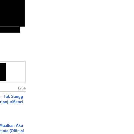
Lebih
 - Tak Sangg
rlanjurMenci
 Maafkan Aku
inta (Official