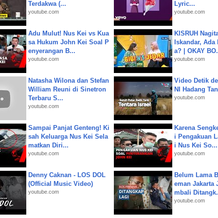
Terdakwa (...
Lyric...
youtube.com
youtube.com
Adu Mulut! Nus Kei vs Kua
KISRUH Nagita
sa Hukum John Kei Soal P
Iskandar, Ada
enyerangan B...
a? | OKAY BO.
youtube.com
youtube.com
Natasha Wilona dan Stefan
Video Detik det
William Reuni di Sinetron
NI Hadang Tank
Terbaru S...
youtube.com
youtube.com
Sampai Panjat Genteng! Ki
Karena Sengke
sah Keluarga Nus Kei Sela
i Pengakuan 
matkan Diri...
i Nus Kei So...
youtube.com
youtube.com
Denny Caknan - LOS DOL
Belum Lama B
(Official Music Video)
eman Jakarta 
youtube.com
mbali Ditangk.
youtube.com