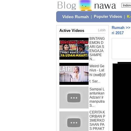
Video Rumah
|
Populer Videos
|
K
Rumah
>
Active Videos
Lebih
ri 2017
BINTANG
EMON D
ARI GA S
ENGAJA
SAMPE
N...
Weird Ge
nius - Lat
hi (ꦭꦛꦶ)(f
t. Sar...
Sampai L
antunkan
Adzan! Ir
manputra
S...
CERITA K
ORBAN P
3MERKO
SAAN PA
S PRAKT