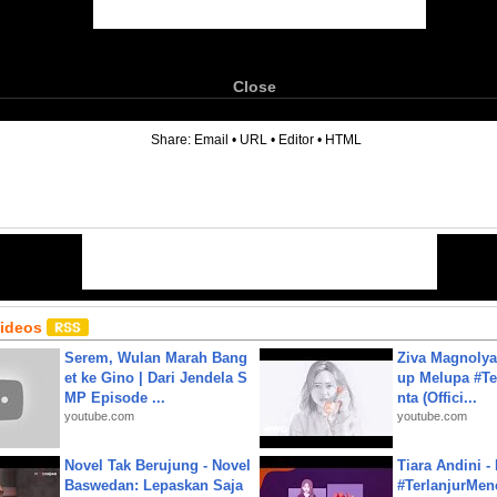
Close
6
Share:
Email
•
URL
•
Editor
•
HTML
Videos
Serem, Wulan Marah Bang
Ziva Magnolya
et ke Gino | Dari Jendela S
up Melupa #Te
MP Episode ...
nta (Offici...
youtube.com
youtube.com
Novel Tak Berujung - Novel
Tiara Andini -
Baswedan: Lepaskan Saja
#TerlanjurMenc