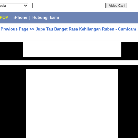
-POP
|
iPhone
|
Hubungi kami
>
Previous Page
>>
Jupe Tau Banget Rasa Kehilangan Ruben - Cumicam 