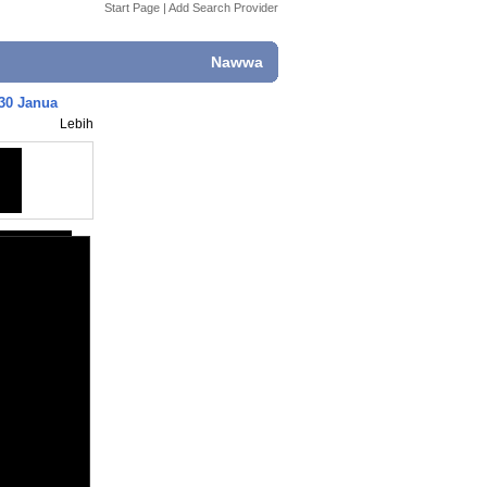
Start Page
|
Add Search Provider
Nawwa
30 Janua
Lebih