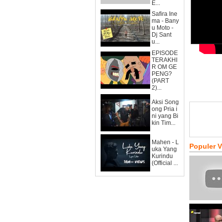
E...
Safira Ine
ma - Bany
u Moto -
Dj Sant
u...
EPISODE
TERAKHI
R OM GE
PENG?
(PART
2)...
Aksi Song
ong Pria i
ni yang Bi
kin Tim...
Mahen - L
Populer 
uka Yang
Kurindu
(Official ...