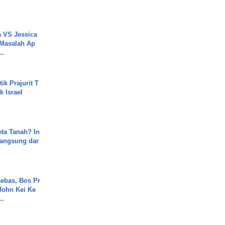
 VS Jessica
 Masalah Ap
..
ik Prajurit T
 Israel
ta Tanah? In
Langsung dar
ebas, Bos Pr
John Kei Ke
..