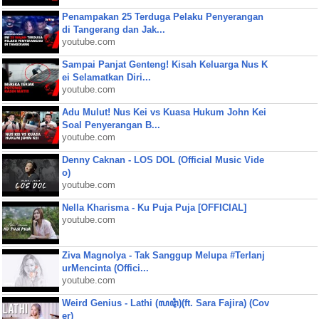
Penampakan 25 Terduga Pelaku Penyerangan
di Tangerang dan Jak...
youtube.com
Sampai Panjat Genteng! Kisah Keluarga Nus K
ei Selamatkan Diri...
youtube.com
Adu Mulut! Nus Kei vs Kuasa Hukum John Kei
Soal Penyerangan B...
youtube.com
Denny Caknan - LOS DOL (Official Music Vide
o)
youtube.com
Nella Kharisma - Ku Puja Puja [OFFICIAL]
youtube.com
Ziva Magnolya - Tak Sanggup Melupa #Terlanj
urMencinta (Offici...
youtube.com
Weird Genius - Lathi (ꦭꦛꦶ)(ft. Sara Fajira) (Cov
er)