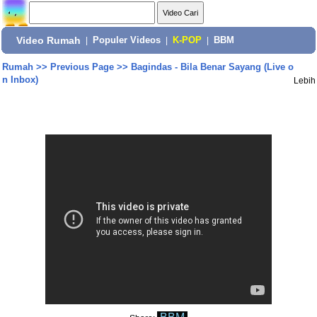
Video Rumah
|
Populer Videos
|
K-POP
|
BBM
Rumah
>>
Previous Page
>>
Bagindas - Bila Benar Sayang (Live o
n Inbox)
Lebih