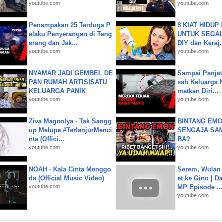
youtube.com
youtube.com
Penampakan 25 Terduga P
8 KIAT HIDUP
elaku Penyerangan di Tang
UNTUK SEGALA
erang dan Jak...
DIY dan Keraj.
youtube.com
youtube.com
NYAMAR JADI GEMBEL DE
Sampai Panjat
PAN RUMAH ARTIS❗SATU
sah Keluarga 
KELUARGA PANIK
matkan Diri...
youtube.com
youtube.com
Ziva Magnolya - Tak Sangg
BINTANG EMO
up Melupa #TerlanjurMenci
SENGAJA SA
nta (Offici...
BA?
youtube.com
youtube.com
NOAH - Kala Cinta Menggo
Serem, Wulan
da (Official Music Video)
et ke Gino | D
youtube.com
MP Episode ..
youtube.com