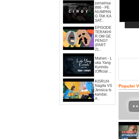
jurnalrisa
#86 - PE
NUMPAN
G TAK KA
SAT...
EPISODE
TERAKHI
R OM GE
PENG?
(PART
2)...
Mahen - L
uka Yang
Kurindu
(Official ...
KISRUH
Nagita VS
Populer 
Jessica Is
kandar,
A...