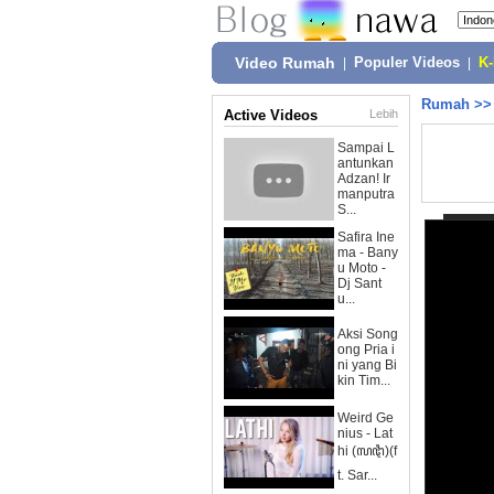
Video Rumah
|
Populer Videos
|
K
Rumah
>
Active Videos
Lebih
Sampai L
antunkan
Adzan! Ir
manputra
S...
Safira Ine
ma - Bany
u Moto -
Dj Sant
u...
Aksi Song
ong Pria i
ni yang Bi
kin Tim...
Weird Ge
nius - Lat
hi (ꦭꦛꦶ)(f
t. Sar...