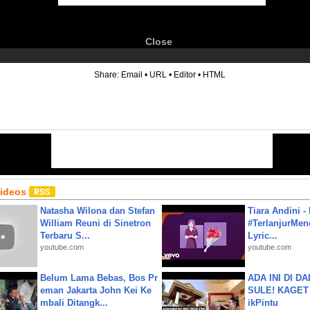
Close
6
Share:
Email
•
URL
•
Editor
•
HTML
Videos
Natasha Wilona dan Stefan
Tiara Andini -
William Reuni di Sinetron
#TerlanjurMenc
Terbaru S...
Lyric...
youtube.com
youtube.com
Belum Lama Bebas, Bos Pr
ADA INI DI 
eman Jakarta John Kei Ke
SULE! KAGET 
mbali Ditangk...
ikPintu