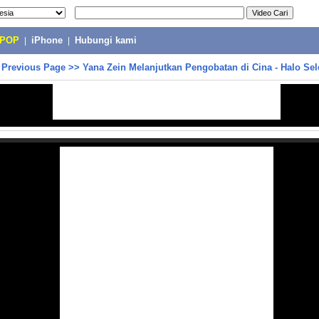
-POP
|
iPhone
|
Hubungi kami
>
Previous Page
>>
Yana Zein Melanjutkan Pengobatan di Cina - Halo Sele