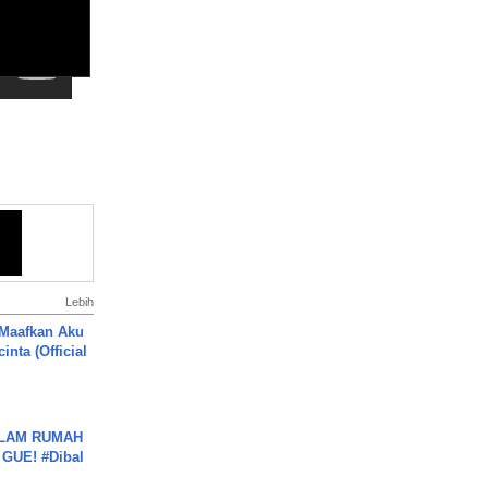
Lebih
 Maafkan Aku
inta (Official
DALAM RUMAH
GUE! #Dibal