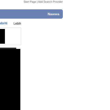
Start Page
|
Add Search Provider
Nawwa
briti
Lebih