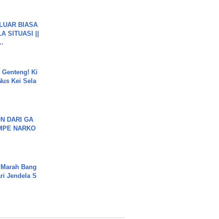
 LUAR BIASA
 SITUASI ||
..
 Genteng! Ki
Nus Kei Sela
N DARI GA
MPE NARKO
 Marah Bang
ari Jendela S
.