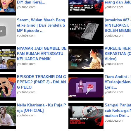
DIY dan Keraj...
erang dan Jak.
youtube.com
youtube.com
Serem, Wulan Marah Bang
jurnalrisa #8
et ke Gino | Dari Jendela S
RINTERAKSI, 
MP Episode ...
BOLEH MEMBA
youtube.com
youtube.com
NYAMAR JADI GEMBEL DE
AURELIE HER
PAN RUMAH ARTIS❗SATU
KEPASTIAN (Of
KELUARGA PANIK
Video)
youtube.com
youtube.com
EPISODE TERAKHIR OM G
Tiara Andini -
EPENG? (PART 2) - DALAN
#TerlanjurMenc
G PELO
Lyric...
youtube.com
youtube.com
Nella Kharisma - Ku Puja P
Sampai Panjat
uja [OFFICIAL]
sah Keluarga 
youtube.com
matkan Diri...
youtube.com