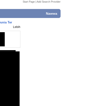
Start Page
|
Add Search Provider
Nawwa
unia Ter
Lebih