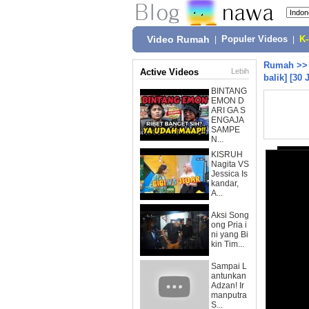
Video Rumah
|
Populer Videos
|
K
Rumah
>
Active Videos
Lebih
balik] [30 
BINTANG
EMON D
ARI GA S
ENGAJA
SAMPE
N...
KISRUH
Nagita VS
Jessica Is
kandar,
A...
Aksi Song
ong Pria i
ni yang Bi
kin Tim...
Sampai L
antunkan
Adzan! Ir
manputra
S...