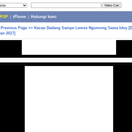
-POP
|
iPhone
|
Hubungi kami
>
Previous Page
>>
Kacau Dadang Sampe Lemes Ngomong Sama Idoy [D
Jan 2017]