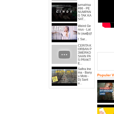
jurnalrisa
#86 - PE
NUMPAN
G TAK KA
SAT...
Weird Ge
nius - Lat
hi (ꦭꦛꦶ)(f
t. Sar...
CERITA K
ORBAN P
3MERKO
SAAN PA
S PRAKT
E...
Safira Ine
ma - Bany
Populer 
u Moto -
Dj Sant
u...