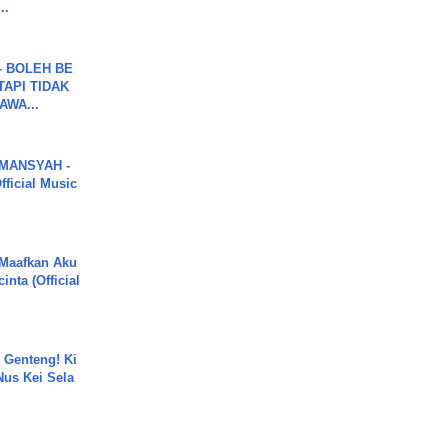
..
7 - BOLEH BE
TAPI TIDAK
WA...
MANSYAH -
ficial Music
 Maafkan Aku
inta (Official
 Genteng! Ki
Nus Kei Sela