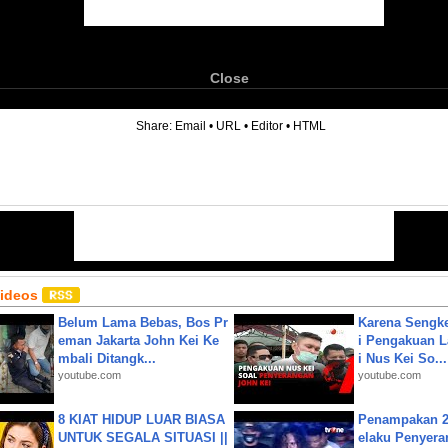
Close
6
Share:
Email
•
URL
•
Editor
•
HTML
Videos
Belum Lama Bebas, Bos Pr
Karena Sengke
eman Jakarta John Kei Ke
i Pengakuan 
mbali Ditangk...
i Nus Kei So...
youtube.com
youtube.com
8 KIAT HIDUP LUAR BIASA
Penampakan 2
UNTUK SEGALA SITUASI ||
elaku Penyera