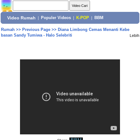
Video Rumah
|
Populer Videos
|
K-POP
|
BBM
Rumah
>>
Previous Page
>>
Diana Limbong Cemas Menanti Kebe
basan Sandy Tumiwa - Halo Selebriti
Lebih