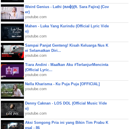
Weird Genius - Lathi (ꦭꦛꦶ)(ft. Sara Fajira) (Cov
er)
youtube.com
Mahen - Luka Yang Kurindu (Official Lyric Vide
o)
youtube.com
Sampai Panjat Genteng! Kisah Keluarga Nus K
ei Selamatkan Diri...
youtube.com
Tiara Andini - Maafkan Aku #TerlanjurMencinta
(Official Lyric...
youtube.com
Nella Kharisma - Ku Puja Puja [OFFICIAL]
youtube.com
Denny Caknan - LOS DOL (Official Music Vide
o)
youtube.com
Aksi Songong Pria ini yang Bikin Tim Prabu K
esal - 86