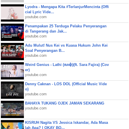
Lyodra - Mengapa Kita #TerlanjurMencinta (Offi
cial Lyric Vide...
youtube.com
Penampakan 25 Terduga Pelaku Penyerangan
di Tangerang dan Jak...
youtube.com
Adu Mulut! Nus Kei vs Kuasa Hukum John Kei
Soal Penyerangan B...
youtube.com
Weird Genius - Lathi (ꦭꦛꦶ)(ft. Sara Fajira) (Cov
er)
youtube.com
Denny Caknan - LOS DOL (Official Music Vide
o)
youtube.com
BAHAYA TUKANG OJEK JAMAN SEKARANG
youtube.com
KISRUH Nagita VS Jessica Iskandar, Ada Masa
lah Apa? | OKAY BO...