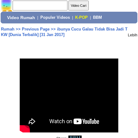
Video Rumah
|
Populer Videos
|
K-POP
|
BBM
Rumah
>>
Previous Page
>>
ibunya Cucu Galau Tidak Bisa Jadi T
KW [Dunia Terbalik] [31 Jan 2017]
Lebih