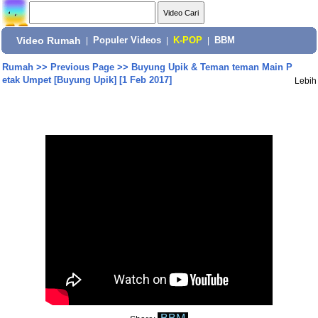
Video Rumah
|
Populer Videos
|
K-POP
|
BBM
Rumah
>>
Previous Page
>>
Buyung Upik & Teman teman Main P
etak Umpet [Buyung Upik] [1 Feb 2017]
Lebih