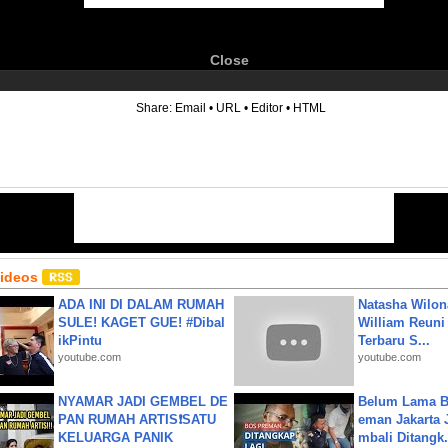
Close
6
Share:
Email
•
URL
•
Editor
•
HTML
Videos
ADA INI DI DALAM RUMAH
Natasha Wilon
SULE! KAGET GUE! #Dibal
William Reuni 
ikPintu
Terbaru S...
youtube.com
youtube.com
NYAMAR JADI GEMBEL DE
Belum Lama B
PAN RUMAH ARTIS❗SATU
eman Jakarta 
KELUARGA PANIK
mbali Ditangk.