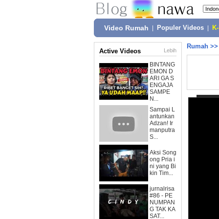
Video Rumah
|
Populer Videos
|
K
Rumah
>
Active Videos
Lebih
BINTANG
EMON D
ARI GA S
ENGAJA
SAMPE
N...
Sampai L
antunkan
Adzan! Ir
manputra
S...
Aksi Song
ong Pria i
ni yang Bi
kin Tim...
jurnalrisa
#86 - PE
NUMPAN
G TAK KA
SAT...