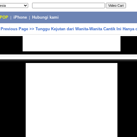
-POP
|
iPhone
|
Hubungi kami
>
Previous Page
>>
Tunggu Kejutan dari Wanita-Wanita Cantik Ini Hanya