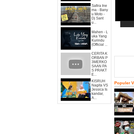
Safira Ine
ma - Bany
u Moto -
Dj Sant
u...
Mahen - L
uka Yang
Kurindu
(Official ...
CERITA K
ORBAN P
3MERKO
SAAN PA
S PRAKT
E...
KISRUH
Populer 
Nagita VS
Jessica Is
kandar,
A...