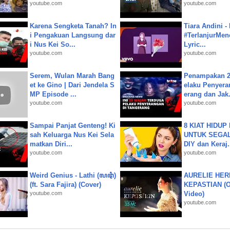
youtube.com
youtube.com
Karena Sengketa Tanah? In
Tiara Andini -
i Pengakuan Langsung dar
#TerlanjurMenc
i Nus Kei So...
Lyric...
youtube.com
youtube.com
Serem, Wulan Marah Bang
Penampakan 2
et ke Gino | Dari Jendela S
elaku Penyera
MP Episode ...
erang dan Jak.
youtube.com
youtube.com
Sampai Panjat Genteng! Ki
8 KIAT HIDUP
sah Keluarga Nus Kei Sela
UNTUK SEGALA
matkan Diri...
DIY dan Keraj.
youtube.com
youtube.com
Weird Genius - Lathi (ꦭꦛꦶ)
AURELIE HER
(ft. Sara Fajira) (Cover)
KEPASTIAN (Of
youtube.com
Video)
youtube.com