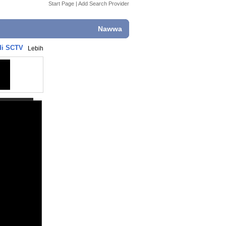
Start Page
|
Add Search Provider
Nawwa
 di SCTV
Lebih