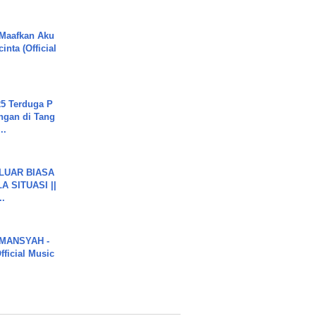
 Maafkan Aku
inta (Official
5 Terduga P
ngan di Tang
..
 LUAR BIASA
 SITUASI ||
..
MANSYAH -
ficial Music