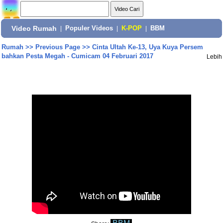
Video Rumah
|
Populer Videos
|
K-POP
|
BBM
Rumah
>>
Previous Page
>>
Cinta Ultah Ke-13, Uya Kuya Persem
bahkan Pesta Megah - Cumicam 04 Februari 2017
Lebih