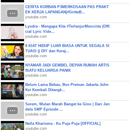
CERITA KORBAN P3MERKOSAAN PAS PRAKT
EK KERJA LAPANGAN|#GritteB...
youtube.com
Lyodra - Mengapa Kita #TerlanjurMencinta (Offi
cial Lyric Vide...
youtube.com
8 KIAT HIDUP LUAR BIASA UNTUK SEGALA SI
TUASI || DIY dan Keraj...
youtube.com
NYAMAR JADI GEMBEL DEPAN RUMAH ARTIS
❗SATU KELUARGA PANIK
youtube.com
Belum Lama Bebas, Bos Preman Jakarta John
Kei Kembali Ditangk...
youtube.com
Serem, Wulan Marah Banget ke Gino | Dari Jen
dela SMP Episode ...
youtube.com
Nella Kharisma - Ku Puja Puja [OFFICIAL]
youtube.com