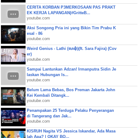
CERITA KORBAN P3MERKOSAAN PAS PRAKT
EK KERJA LAPANGAN|#GritteB...
youtube.com
Aksi Songong Pria ini yang Bikin Tim Prabu K
esal - 86
youtube.com
Weird Genius - Lathi (ꦭꦛꦶ)(ft. Sara Fajira) (Cov
er)
youtube.com
Sampai Lantunkan Adzan! Irmanputra Sidin Je
laskan Hubungan Is...
youtube.com
Belum Lama Bebas, Bos Preman Jakarta John
Kei Kembali Ditangk...
youtube.com
Penampakan 25 Terduga Pelaku Penyerangan
di Tangerang dan Jak...
youtube.com
KISRUH Nagita VS Jessica Iskandar, Ada Masa
lah Apa? | OKAY BO...