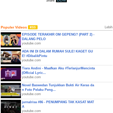
BBM
Share:
Populer Videos
Lebih
EPISODE TERAKHIR OM GEPENG? (PART 2) -
DALANG PELO
youtube.com
ADA INI DI DALAM RUMAH SULE! KAGET GU
E! #DibalikPintu
youtube.com
Tiara Andini - Maafkan Aku #TerlanjurMencinta
(Official Lyric...
youtube.com
Novel Baswedan Tunjukkan Bukti Air Keras da
n Foto Pelaku Peng...
youtube.com
jurnalrisa #86 - PENUMPANG TAK KASAT MAT
A
youtube.com