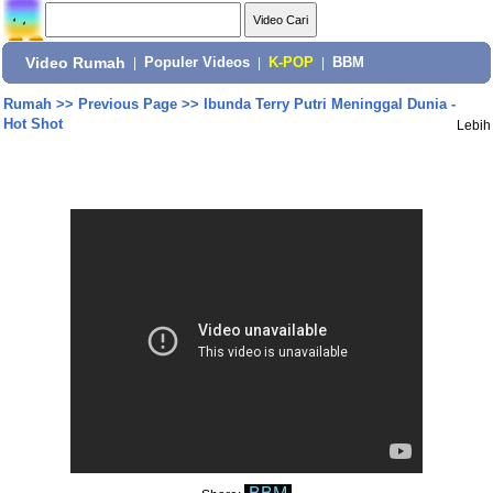
Video Rumah
|
Populer Videos
|
K-POP
|
BBM
Rumah
>>
Previous Page
>>
Ibunda Terry Putri Meninggal Dunia -
Hot Shot
Lebih