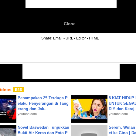
Close
6
Share:
Email
•
URL
•
Editor
•
HTML
Videos
Penampakan 25 Terduga P
8 KIAT HIDUP
elaku Penyerangan di Tang
UNTUK SEGALA
erang dan Jak...
DIY dan Keraj.
youtube.com
youtube.com
Novel Baswedan Tunjukkan
Serem, Wulan
Bukti Air Keras dan Foto P
et ke Gino | D