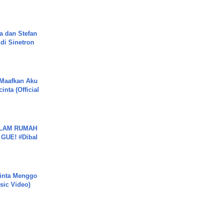
.
a dan Stefan
di Sinetron
 Maafkan Aku
inta (Official
DALAM RUMAH
GUE! #Dibal
inta Menggo
usic Video)