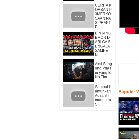
CERITA K
ORBAN P
3MERKO
SAAN PA
S PRAKT
E...
BINTANG
EMON D
ARI GA S
ENGAJA
SAMPE
N...
Aksi Song
ong Pria i
ni yang Bi
kin Tim...
Sampai L
antunkan
Populer 
Adzan! Ir
manputra
S...