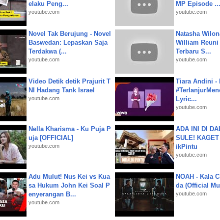
elaku Peng...
MP Episode ..
youtube.com
youtube.com
Novel Tak Berujung - Novel
Natasha Wilon
Baswedan: Lepaskan Saja
William Reuni 
Terdakwa (...
Terbaru S...
youtube.com
youtube.com
Video Detik detik Prajurit T
Tiara Andini -
NI Hadang Tank Israel
#TerlanjurMenc
youtube.com
Lyric...
youtube.com
Nella Kharisma - Ku Puja P
ADA INI DI 
uja [OFFICIAL]
SULE! KAGET 
youtube.com
ikPintu
youtube.com
Adu Mulut! Nus Kei vs Kua
NOAH - Kala C
sa Hukum John Kei Soal P
da (Official M
enyerangan B...
youtube.com
youtube.com