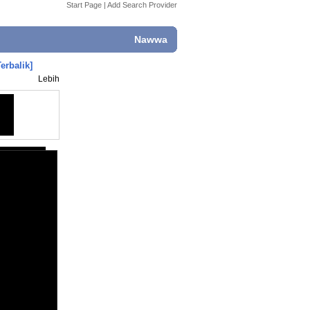
Start Page
|
Add Search Provider
Nawwa
erbalik]
Lebih