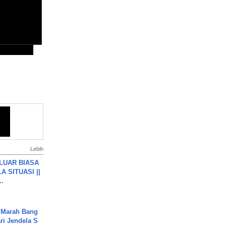
Lebih
 LUAR BIASA
 SITUASI ||
..
 Marah Bang
ari Jendela S