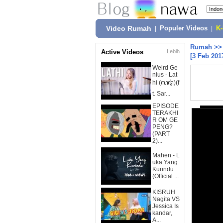
Video Rumah
|
Populer Videos
|
K
Rumah
>
Active Videos
Lebih
[3 Feb 201
Weird Ge
nius - Lat
hi (ꦭꦛꦶ)(f
t. Sar...
EPISODE
TERAKHI
R OM GE
PENG?
(PART
2)...
Mahen - L
uka Yang
Kurindu
(Official ...
KISRUH
Nagita VS
Jessica Is
kandar,
A...