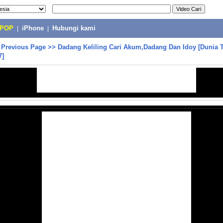
-POP
|
iPhone
|
Hubungi kami
>
Previous Page
>>
Dadang Keliling Cari Akum,Dadang Dan Idoy [Dunia T
7]