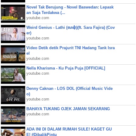
Novel Tak Berujung - Novel Baswedan: Lepask
an Saja Terdakwa (...
youtube.com
Weird Genius - Lathi (ꦭꦛꦶ)(ft. Sara Fajira) (Cov
er)
youtube.com
Video Detik detik Prajurit TNI Hadang Tank Isra
el
youtube.com
Nella Kharisma - Ku Puja Puja [OFFICIAL]
youtube.com
Denny Caknan - LOS DOL (Official Music Vide
o)
youtube.com
BAHAYA TUKANG OJEK JAMAN SEKARANG
youtube.com
ADA INI DI DALAM RUMAH SULE! KAGET GU
E! #DibalikPintu