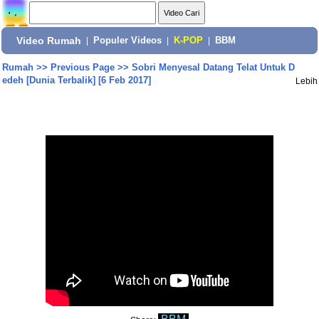
Video Rumah
|
Populer Videos
|
K-POP
|
BBM
Rumah
>>
Previous Page
>>
Sobri Menyesal Datang Telat Untuk D
edeh [Dunia Terbalik] [6 Feb 2017]
Lebih