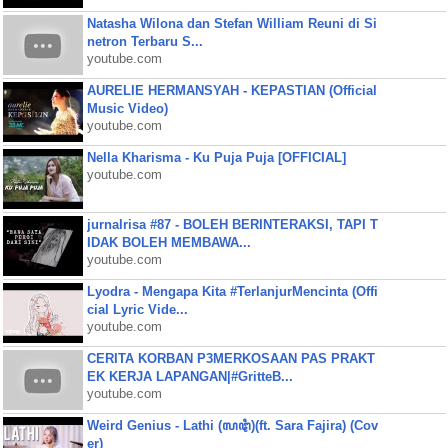
Natasha Wilona dan Stefan William Reuni di Si
netron Terbaru S...
youtube.com
AURELIE HERMANSYAH - KEPASTIAN (Official
Music Video)
youtube.com
Nella Kharisma - Ku Puja Puja [OFFICIAL]
youtube.com
jurnalrisa #87 - BOLEH BERINTERAKSI, TAPI T
IDAK BOLEH MEMBAWA...
youtube.com
Lyodra - Mengapa Kita #TerlanjurMencinta (Offi
cial Lyric Vide...
youtube.com
CERITA KORBAN P3MERKOSAAN PAS PRAKT
EK KERJA LAPANGAN|#GritteB...
youtube.com
Weird Genius - Lathi (ꦭꦛꦶ)(ft. Sara Fajira) (Cov
er)