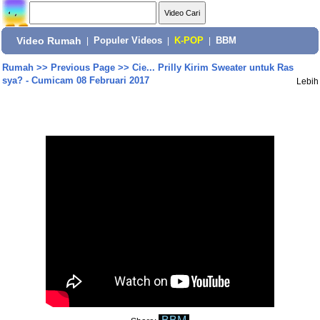
Video Rumah
|
Populer Videos
|
K-POP
|
BBM
Rumah
>>
Previous Page
>>
Cie... Prilly Kirim Sweater untuk Ras
sya? - Cumicam 08 Februari 2017
Lebih