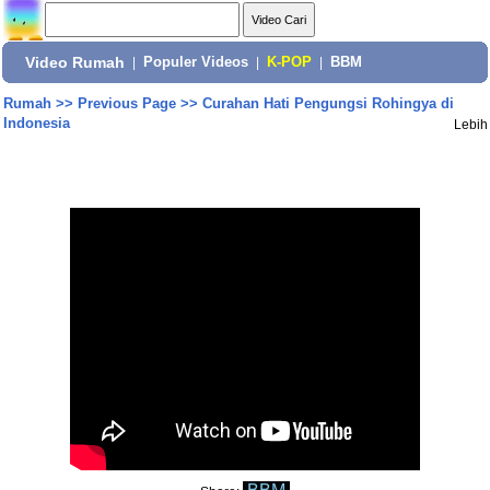
Video Rumah
|
Populer Videos
|
K-POP
|
BBM
Rumah
>>
Previous Page
>>
Curahan Hati Pengungsi Rohingya di
Indonesia
Lebih