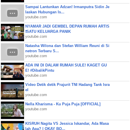
Sampai Lantunkan Adzan! Irmanputra Sidin Je
laskan Hubungan Is...
youtube.com
NYAMAR JADI GEMBEL DEPAN RUMAH ARTIS
❗SATU KELUARGA PANIK
youtube.com
Natasha Wilona dan Stefan William Reuni di Si
netron Terbaru S...
youtube.com
ADA INI DI DALAM RUMAH SULE! KAGET GU
E! #DibalikPintu
youtube.com
Video Detik detik Prajurit TNI Hadang Tank Isra
el
youtube.com
Nella Kharisma - Ku Puja Puja [OFFICIAL]
youtube.com
KISRUH Nagita VS Jessica Iskandar, Ada Masa
lah Apa? | OKAY BO...