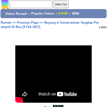
Video Rumah
|
Populer Videos
|
K-POP
|
BBM
Rumah
>>
Previous Page
>>
Buyung & Teman-teman Tangkap Per
ampok Di Bus [4 Feb 2017]
Lebih