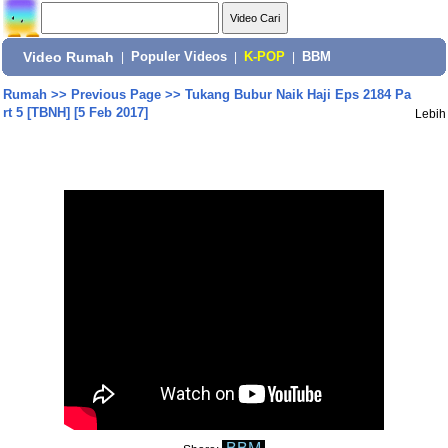
Video Rumah
|
Populer Videos
|
K-POP
|
BBM
Rumah
>>
Previous Page
>>
Tukang Bubur Naik Haji Eps 2184 Pa
rt 5 [TBNH] [5 Feb 2017]
Lebih