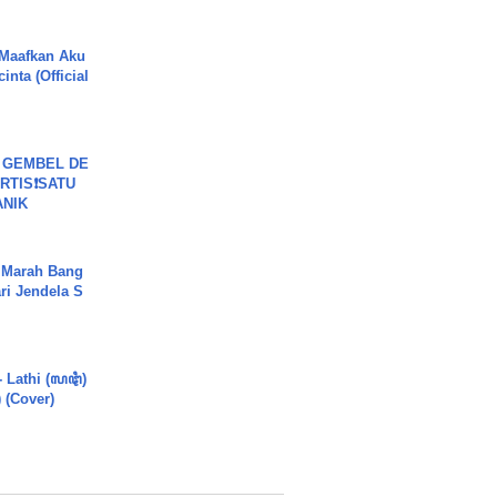
 Maafkan Aku
inta (Official
 GEMBEL DE
RTIS❗SATU
ANIK
 Marah Bang
ari Jendela S
.
- Lathi (ꦭꦛꦶ)
) (Cover)