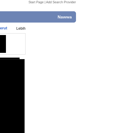
Start Page
|
Add Search Provider
Nawwa
erut
Lebih