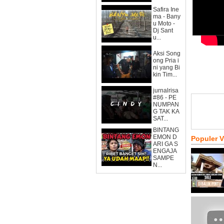
Safira Ine
ma - Bany
u Moto -
Dj Sant
u...
Aksi Song
ong Pria i
ni yang Bi
kin Tim...
jurnalrisa
#86 - PE
NUMPAN
G TAK KA
SAT...
BINTANG
EMON D
Populer 
ARI GA S
ENGAJA
SAMPE
N...