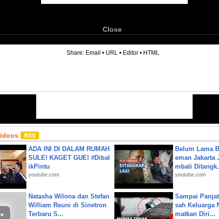
Close
6
Share:
Email
•
URL
•
Editor
•
HTML
Videos
ADA INI DI DALAM RUMAH
Belum Lama B
SULE! KAGET GUE! #Dibal
eman Jakarta 
ikPintu
mbali Ditangk.
youtube.com
youtube.com
Natasha Wilona dan Stefan
Sampai Panjat
William Reuni di Sinetron
sah Keluarga 
Terbaru S...
matkan Diri...