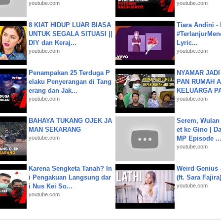
youtube.com
youtube.com
8 KIAT HIDUP LUAR BIASA
Tiara Andini -
UNTUK SEGALA SITUASI ||
#TerlanjurMenc
DIY dan Keraj...
Lyric...
youtube.com
youtube.com
Penampakan 25 Terduga P
NYAMAR JADI
elaku Penyerangan di Tang
PAN RUMAH A
erang dan Jak...
KELUARGA P
youtube.com
youtube.com
BAHAYA TUKANG OJEK JA
Serem, Wulan
MAN SEKARANG
et ke Gino | D
youtube.com
MP Episode ..
youtube.com
Karena Sengketa Tanah? In
Weird Genius 
i Pengakuan Langsung dar
(ft. Sara Fajira
i Nus Kei So...
youtube.com
youtube.com