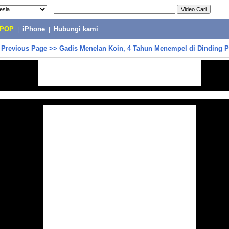
-POP
|
iPhone
|
Hubungi kami
>
Previous Page
>>
Gadis Menelan Koin, 4 Tahun Menempel di Dinding P