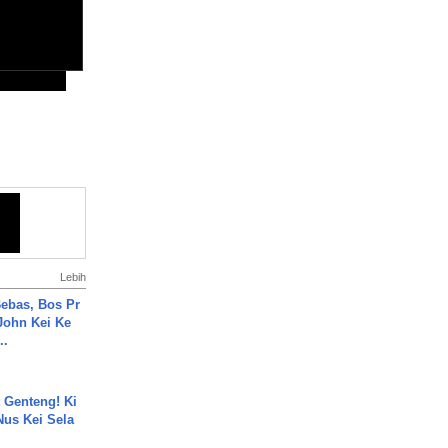
Lebih
ebas, Bos Pr
John Kei Ke
..
 Genteng! Ki
Nus Kei Sela