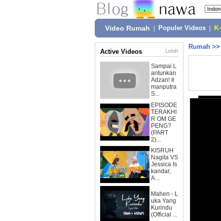
Video Rumah
|
Populer Videos
|
K
Rumah
>
Active Videos
Lebih
Sampai L
antunkan
Adzan! Ir
manputra
S...
EPISODE
TERAKHI
R OM GE
PENG?
(PART
2)...
KISRUH
Nagita VS
Jessica Is
kandar,
A...
Mahen - L
uka Yang
Kurindu
(Official ...