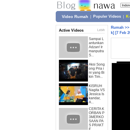
Video Rumah
|
Populer Videos
|
K
Rumah
>
Active Videos
Lebih
k] [7 Feb 2
Sampai L
antunkan
Adzan! Ir
manputra
S...
Aksi Song
ong Pria i
ni yang Bi
kin Tim...
KISRUH
Nagita VS
Jessica Is
kandar,
A...
CERITA K
ORBAN P
3MERKO
SAAN PA
S PRAKT
E...