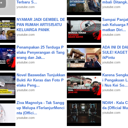
Terbaru S...
mbali Ditangk.
youtube.com
youtube.com
NYAMAR JADI GEMBEL DE
Sampai Panjat
PAN RUMAH ARTIS❗SATU
sah Keluarga 
KELUARGA PANIK
matkan Diri...
youtube.com
youtube.com
Penampakan 25 Terduga P
ADA INI DI 
elaku Penyerangan di Tang
SULE! KAGET 
erang dan Jak...
ikPintu
youtube.com
youtube.com
Novel Baswedan Tunjukkan
Karena Sengke
Bukti Air Keras dan Foto P
i Pengakuan 
elaku Peng...
i Nus Kei So...
youtube.com
youtube.com
Ziva Magnolya - Tak Sangg
NOAH - Kala C
up Melupa #TerlanjurMenci
da (Official M
nta (Offici...
youtube.com
youtube.com