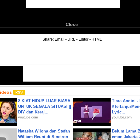
Close
6
Share:
Email
•
URL
•
Editor
•
HTML
Videos
8 KIAT HIDUP LUAR BIASA
Tiara Andini -
UNTUK SEGALA SITUASI ||
#TerlanjurMenc
DIY dan Keraj...
Lyric...
youtube.com
youtube.com
Natasha Wilona dan Stefan
Belum Lama B
William Reuni di Sinetron
eman Jakarta 