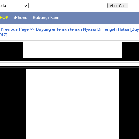
-POP
|
iPhone
|
Hubungi kami
>
Previous Page
>>
Buyung & Teman teman Nyasar Di Tengah Hutan [Bu
017]