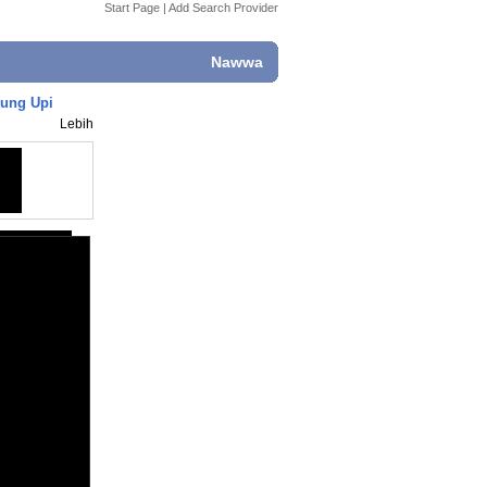
Start Page
|
Add Search Provider
Nawwa
yung Upi
Lebih