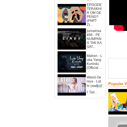
EPISODE
TERAKHI
R OM GE
PENG?
(PART
2)...
jurnalrisa
#86 - PE
NUMPAN
G TAK KA
SAT...
Mahen - L
uka Yang
Kurindu
(Official ...
Weird Ge
nius - Lat
Populer 
hi (ꦭꦛꦶ)(f
t. Sar...