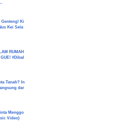
..
 Genteng! Ki
Nus Kei Sela
DALAM RUMAH
GUE! #Dibal
ta Tanah? In
Langsung dar
inta Menggo
usic Video)