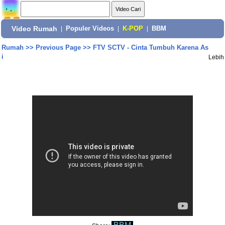
Video Rumah
|
Populer Videos
|
K-POP
|
BBM
Rumah
>>
Previous Page
>>
FTV SCTV - Cinta Tumbuh Karena As
i
Lebih