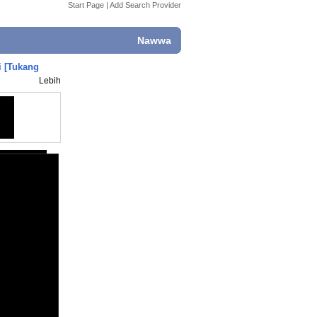
Start Page
|
Add Search Provider
Nawwa
i [Tukang
Lebih