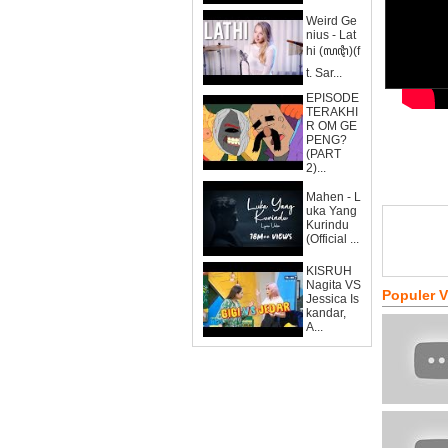
Weird Ge
nius - Lat
hi (ꦭꦛꦶ)(f
t. Sar...
EPISODE
TERAKHI
R OM GE
PENG?
(PART
2)...
Mahen - L
uka Yang
Kurindu
(Official ...
KISRUH
Nagita VS
Populer 
Jessica Is
kandar,
A...