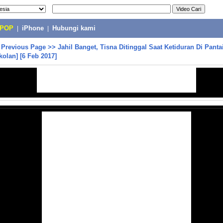
-POP
|
iPhone
|
Hubungi kami
>
Previous Page
>>
Jahil Banget, Tisna Ditinggal Saat Ketiduran Di Panta
olan] [6 Feb 2017]