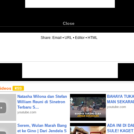
Close
6
Share:
Email
•
URL
•
Editor
•
HTML
Videos
Natasha Wilona dan Stefan
BAHAYA TUKA
William Reuni di Sinetron
MAN SEKARA
Terbaru S...
youtube.com
youtube.com
Serem, Wulan Marah Bang
ADA INI DI 
et ke Gino | Dari Jendela S
SULE! KAGET 