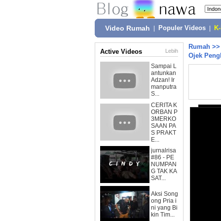
Video Rumah
|
Populer Videos
|
K
Rumah
>
Active Videos
Lebih
Ojek Pengk
Sampai L
antunkan
Adzan! Ir
manputra
S...
CERITA K
ORBAN P
3MERKO
SAAN PA
S PRAKT
E...
jurnalrisa
#86 - PE
NUMPAN
G TAK KA
SAT...
Aksi Song
ong Pria i
ni yang Bi
kin Tim...