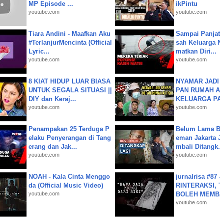
MP Episode ...
ikPintu
youtube.com
youtube.com
Tiara Andini - Maafkan Aku
Sampai Panjat
#TerlanjurMencinta (Official
sah Keluarga 
Lyric...
matkan Diri...
youtube.com
youtube.com
8 KIAT HIDUP LUAR BIASA
NYAMAR JADI
UNTUK SEGALA SITUASI ||
PAN RUMAH A
DIY dan Keraj...
KELUARGA P
youtube.com
youtube.com
Penampakan 25 Terduga P
Belum Lama B
elaku Penyerangan di Tang
eman Jakarta 
erang dan Jak...
mbali Ditangk.
youtube.com
youtube.com
NOAH - Kala Cinta Menggo
jurnalrisa #8
da (Official Music Video)
RINTERAKSI, 
youtube.com
BOLEH MEMBA
youtube.com