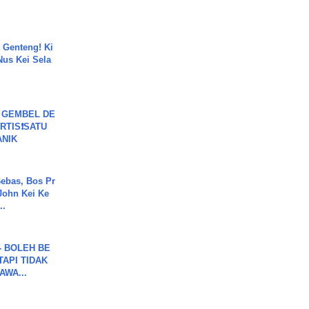
 Genteng! Ki
Nus Kei Sela
 GEMBEL DE
RTIS❗SATU
ANIK
ebas, Bos Pr
John Kei Ke
..
7 - BOLEH BE
TAPI TIDAK
WA...