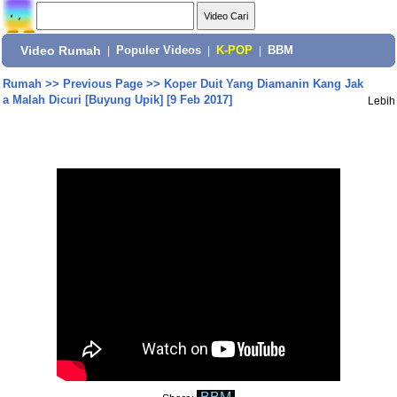
Video Rumah
|
Populer Videos
|
K-POP
|
BBM
Rumah
>>
Previous Page
>>
Koper Duit Yang Diamanin Kang Jak
a Malah Dicuri [Buyung Upik] [9 Feb 2017]
Lebih