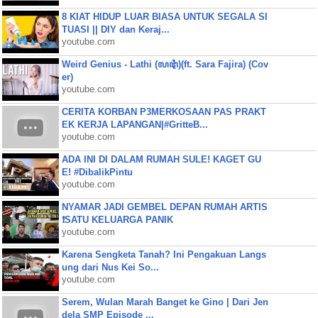
8 KIAT HIDUP LUAR BIASA UNTUK SEGALA SI
TUASI || DIY dan Keraj...
youtube.com
Weird Genius - Lathi (ꦭꦛꦶ)(ft. Sara Fajira) (Cov
er)
youtube.com
CERITA KORBAN P3MERKOSAAN PAS PRAKT
EK KERJA LAPANGAN|#GritteB...
youtube.com
ADA INI DI DALAM RUMAH SULE! KAGET GU
E! #DibalikPintu
youtube.com
NYAMAR JADI GEMBEL DEPAN RUMAH ARTIS
❗SATU KELUARGA PANIK
youtube.com
Karena Sengketa Tanah? Ini Pengakuan Langs
ung dari Nus Kei So...
youtube.com
Serem, Wulan Marah Banget ke Gino | Dari Jen
dela SMP Episode ...