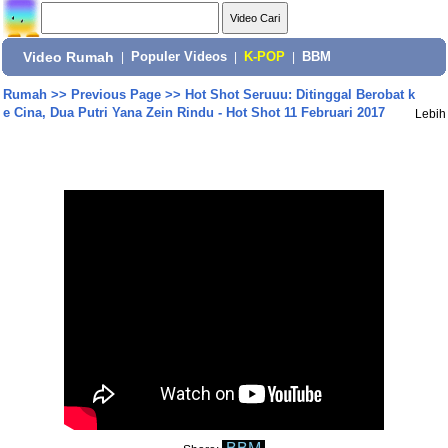
Video Rumah
|
Populer Videos
|
K-POP
|
BBM
Rumah
>>
Previous Page
>>
Hot Shot Seruuu: Ditinggal Berobat k
e Cina, Dua Putri Yana Zein Rindu - Hot Shot 11 Februari 2017
Lebih