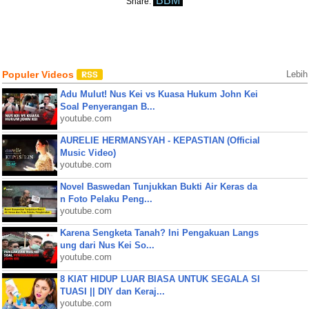
BBM
Share:
Populer Videos
Lebih
Adu Mulut! Nus Kei vs Kuasa Hukum John Kei
Soal Penyerangan B...
youtube.com
AURELIE HERMANSYAH - KEPASTIAN (Official
Music Video)
youtube.com
Novel Baswedan Tunjukkan Bukti Air Keras da
n Foto Pelaku Peng...
youtube.com
Karena Sengketa Tanah? Ini Pengakuan Langs
ung dari Nus Kei So...
youtube.com
8 KIAT HIDUP LUAR BIASA UNTUK SEGALA SI
TUASI || DIY dan Keraj...
youtube.com