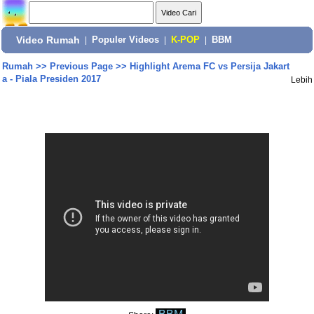
Video Rumah
|
Populer Videos
|
K-POP
|
BBM
Rumah
>>
Previous Page
>>
Highlight Arema FC vs Persija Jakart
a - Piala Presiden 2017
Lebih