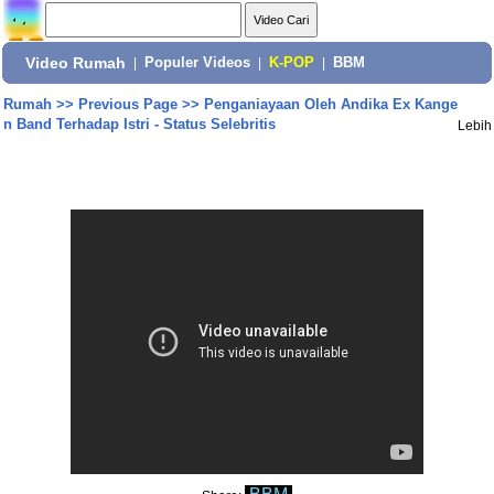
Video Rumah
|
Populer Videos
|
K-POP
|
BBM
Rumah
>>
Previous Page
>>
Penganiayaan Oleh Andika Ex Kange
n Band Terhadap Istri - Status Selebritis
Lebih