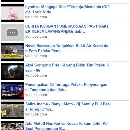
Lyodra - Mengapa Kita #TerlanjurMencinta (Offi
cial Lyric Vide...
youtube.com
CERITA KORBAN P3MERKOSAAN PAS PRAKT
EK KERJA LAPANGAN|#GritteB...
youtube.com
Novel Baswedan Tunjukkan Bukti Air Keras da
n Foto Pelaku Peng...
youtube.com
Aksi Songong Pria ini yang Bikin Tim Prabu K
esal - 86
youtube.com
Penampakan 25 Terduga Pelaku Penyerangan
di Tangerang dan Jak...
youtube.com
Safira Inema - Banyu Moto - Dj Santuy Full Bas
s Horeg (Offici...
youtube.com
Adu Mulut! Nus Kei vs Kuasa Hukum John Kei
Soal Penyerangan B...