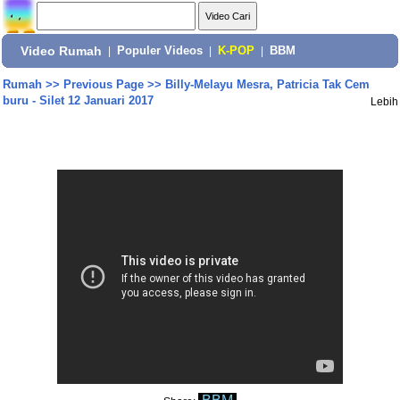
Video Rumah
|
Populer Videos
|
K-POP
|
BBM
Rumah
>>
Previous Page
>>
Billy-Melayu Mesra, Patricia Tak Cem
buru - Silet 12 Januari 2017
Lebih