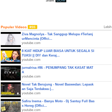
BBM
Share:
Populer Videos
Lebih
Ziva Magnolya - Tak Sanggup Melupa #Terlanj
urMencinta (Offici...
youtube.com
8 KIAT HIDUP LUAR BIASA UNTUK SEGALA SI
TUASI || DIY dan Keraj...
youtube.com
jurnalrisa #86 - PENUMPANG TAK KASAT MAT
A
youtube.com
Novel Tak Berujung - Novel Baswedan: Lepask
an Saja Terdakwa (...
youtube.com
Safira Inema - Banyu Moto - Dj Santuy Full Bas
s Horeg (Offici...
youtube.com