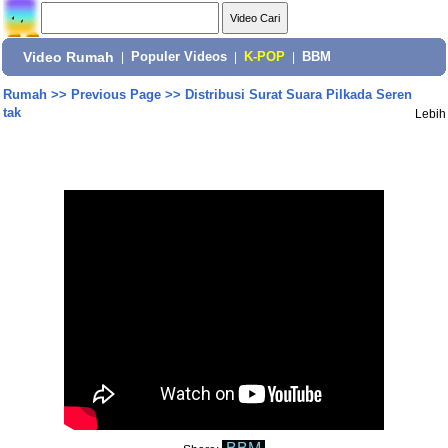
Video Rumah
|
Populer Videos
|
K-POP
|
BBM
Rumah
>>
Previous Page
>>
Distribusi Surat Suara Pilkada Seren
tak
Lebih