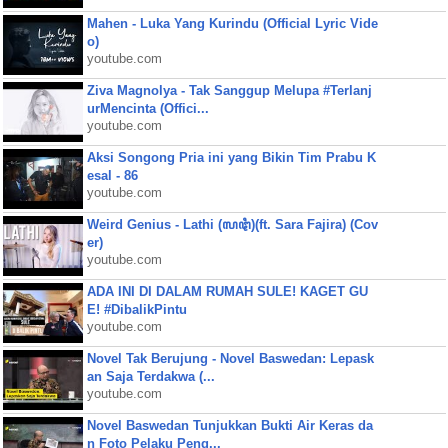
Mahen - Luka Yang Kurindu (Official Lyric Vide
o)
youtube.com
Ziva Magnolya - Tak Sanggup Melupa #Terlanj
urMencinta (Offici...
youtube.com
Aksi Songong Pria ini yang Bikin Tim Prabu K
esal - 86
youtube.com
Weird Genius - Lathi (ꦭꦛꦶ)(ft. Sara Fajira) (Cov
er)
youtube.com
ADA INI DI DALAM RUMAH SULE! KAGET GU
E! #DibalikPintu
youtube.com
Novel Tak Berujung - Novel Baswedan: Lepask
an Saja Terdakwa (...
youtube.com
Novel Baswedan Tunjukkan Bukti Air Keras da
n Foto Pelaku Peng...