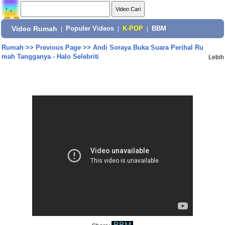
Video Rumah
|
Populer Videos
|
K-POP
|
BBM
Rumah
>>
Previous Page
>>
Andi Soraya Buka Suara Perihal Ru
mah Tangganya - Halo Selebriti
Lebih